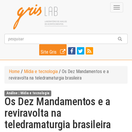
Toggle
navigati
Site Gris
Home
/
Mídia e tecnologia
/
Os Dez Mandamentos e a
reviravolta na teledramaturgia brasileira
Análise |
Mídia e tecnologia
Os Dez Mandamentos e a
reviravolta na
teledramaturgia brasileira