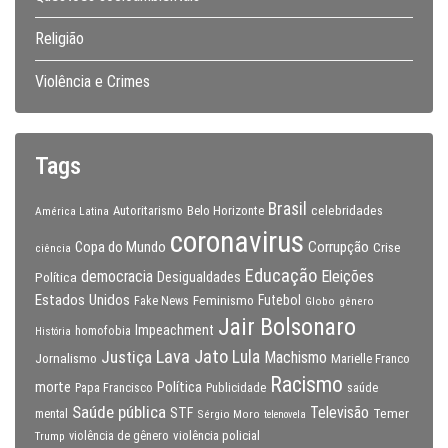
Religião
Violência e Crimes
Tags
Brasil
celebridades
Autoritarismo
Belo Horizonte
América Latina
coronavirus
Copa do Mundo
Corrupção
Crise
ciência
Educação
Eleições
democracia
Política
Desigualdades
Estados Unidos
Feminismo
Futebol
Fake News
Globo
gênero
Jair Bolsonaro
Impeachment
homofobia
História
Lava Jato
Justiça
Lula
Machismo
Jornalismo
Marielle Franco
Racismo
morte
Política
Papa Francisco
Publicidade
saúde
Saúde pública
Televisão
STF
Temer
mental
Sérgio Moro
telenovela
violência policial
Trump
violência de gênero