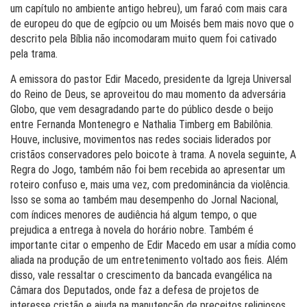
um capítulo no ambiente antigo hebreu), um faraó com mais cara
de europeu do que de egípcio ou um Moisés bem mais novo que o
descrito pela Bíblia não incomodaram muito quem foi cativado
pela trama.
A emissora do pastor Edir Macedo, presidente da Igreja Universal
do Reino de Deus, se aproveitou do mau momento da adversária
Globo, que vem desagradando parte do público desde o beijo
entre Fernanda Montenegro e Nathalia Timberg em Babilônia.
Houve, inclusive, movimentos nas redes sociais liderados por
cristãos conservadores pelo boicote à trama. A novela seguinte, A
Regra do Jogo, também não foi bem recebida ao apresentar um
roteiro confuso e, mais uma vez, com predominância da violência.
Isso se soma ao também mau desempenho do Jornal Nacional,
com índices menores de audiência há algum tempo, o que
prejudica a entrega à novela do horário nobre. Também é
importante citar o empenho de Edir Macedo em usar a mídia como
aliada na produção de um entretenimento voltado aos fieis. Além
disso, vale ressaltar o crescimento da bancada evangélica na
Câmara dos Deputados, onde faz a defesa de projetos de
interesse cristão e ajuda na manutenção de preceitos religiosos