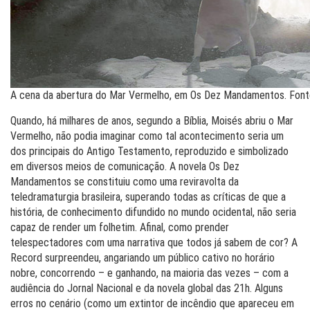
A cena da abertura do Mar Vermelho, em Os Dez Mandamentos. Fonte:
Quando, há milhares de anos, segundo a Bíblia, Moisés abriu o Mar
Vermelho, não podia imaginar como tal acontecimento seria um
dos principais do Antigo Testamento, reproduzido e simbolizado
em diversos meios de comunicação. A novela Os Dez
Mandamentos se constituiu como uma reviravolta da
teledramaturgia brasileira, superando todas as críticas de que a
história, de conhecimento difundido no mundo ocidental, não seria
capaz de render um folhetim. Afinal, como prender
telespectadores com uma narrativa que todos já sabem de cor? A
Record surpreendeu, angariando um público cativo no horário
nobre, concorrendo – e ganhando, na maioria das vezes – com a
audiência do Jornal Nacional e da novela global das 21h. Alguns
erros no cenário (como um extintor de incêndio que apareceu em