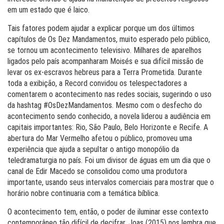
em um estado que é laico.
Tais fatores podem ajudar a explicar porque um dos últimos
capítulos de Os Dez Mandamentos, muito esperado pelo público,
se tornou um acontecimento televisivo. Milhares de aparelhos
ligados pelo país acompanharam Moisés e sua difícil missão de
levar os ex-escravos hebreus para a Terra Prometida. Durante
toda a exibição, a Record convidou os telespectadores a
comentarem o acontecimento nas redes sociais, sugerindo o uso
da hashtag #OsDezMandamentos. Mesmo com o desfecho do
acontecimento sendo conhecido, a novela liderou a audiência em
capitais importantes: Rio, São Paulo, Belo Horizonte e Recife. A
abertura do Mar Vermelho afetou o público, promoveu uma
experiência que ajuda a sepultar o antigo monopólio da
teledramaturgia no país. Foi um divisor de águas em um dia que o
canal de Edir Macedo se consolidou como uma produtora
importante, usando seus intervalos comerciais para mostrar que o
horário nobre continuaria com a temática bíblica.
O acontecimento tem, então, o poder de iluminar esse contexto
contemporâneo tão difícil de decifrar. Joas (2015) nos lembra que