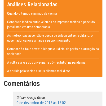
Análises Relacionadas
Quando o tempo é inimigo da vacina
Consórcio inédito entre veículos da imprensa ratifica o papel do
jornalismo em uma democracia
As meteóricas ascensão e queda de Wilson Witzel: solitário, o
governador carioca amarga seu pior momento
Combate às fake news: o bloqueio judicial de perfis e a atuação da
sociedade
A volta e a vez dos drive-ins: retrô (restrito) na pandemia
A corrida pela vacina e seus dilemas mal-ditos
Comentários
Gilvan Araújo
disse:
9 de dezembro de 2015 às 15:02