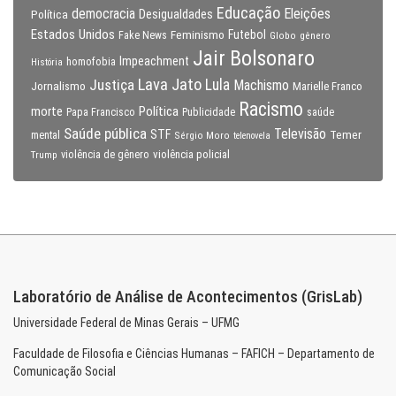
Educação
Eleições
democracia
Política
Desigualdades
Estados Unidos
Feminismo
Futebol
Fake News
Globo
gênero
Jair Bolsonaro
Impeachment
homofobia
História
Lava Jato
Justiça
Lula
Machismo
Jornalismo
Marielle Franco
Racismo
morte
Política
Papa Francisco
Publicidade
saúde
Saúde pública
Televisão
STF
Temer
mental
Sérgio Moro
telenovela
violência policial
Trump
violência de gênero
Laboratório de Análise de Acontecimentos (GrisLab)
Universidade Federal de Minas Gerais – UFMG
Faculdade de Filosofia e Ciências Humanas – FAFICH – Departamento de
Comunicação Social