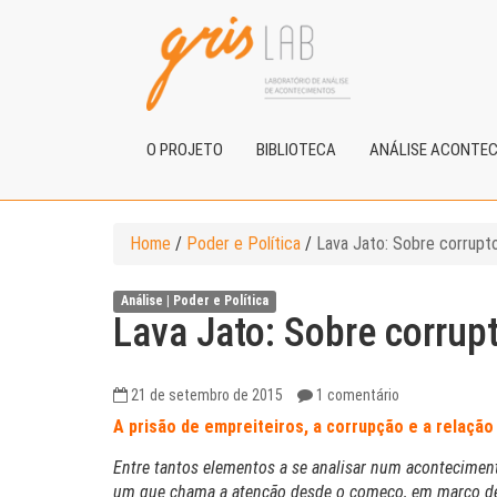
O PROJETO
BIBLIOTECA
ANÁLISE ACONTE
Home
/
Poder e Política
/
Lava Jato: Sobre corrupt
Análise |
Poder e Política
Lava Jato: Sobre corrup
21 de setembro de 2015
1 comentário
A prisão de empreiteiros, a corrupção e a relação
Entre tantos elementos a se analisar num acontecimen
um que chama a atenção desde o começo, em março d