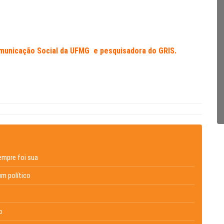
unicação Social da UFMG e pesquisadora do GRIS.
empre foi sua
um político
o