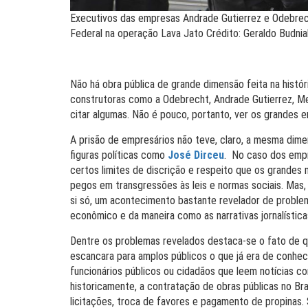
Executivos das empresas Andrade Gutierrez e Odebrech
Federal na operação Lava Jato Crédito: Geraldo Budn
Não há obra pública de grande dimensão feita na históri
construtoras como a Odebrecht, Andrade Gutierrez, Men
citar algumas. Não é pouco, portanto, ver os grandes e
A prisão de empresários não teve, claro, a mesma dime
figuras políticas como
José Dirceu
. No caso dos empr
certos limites de discrição e respeito que os grande
pegos em transgressões às leis e normas sociais. Mas, 
si só, um acontecimento bastante revelador de proble
econômico e da maneira como as narrativas jornalística
Dentre os problemas revelados destaca-se o fato de qu
escancara para amplos públicos o que já era de conheci
funcionários públicos ou cidadãos que leem notícias 
historicamente, a contratação de obras públicas no Bra
licitações, troca de favores e pagamento de propinas. S