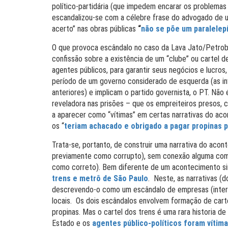
político-partidária (que impedem encarar os problemas
escandalizou-se com a célebre frase do advogado de 
acerto” nas obras públicas
“
não se põe um paralelep
O que provoca escândalo no caso da Lava Jato/Petrobr
confissão sobre a existência de um “clube” ou cartel d
agentes públicos, para garantir seus negócios e lucros,
período de um governo considerado de esquerda (as i
anteriores) e implicam o partido governista, o PT. Não
reveladora nas prisões – que os empreiteiros presos
a aparecer como “vítimas” em certas narrativas do acon
os “
teriam achacado e obrigado a pagar propinas 
Trata-se, portanto, de construir uma narrativa do aco
previamente como corrupto), sem conexão alguma com
como correto). Bem diferente de um acontecimento simi
trens e metrô de São Paulo
. Neste, as narrativas (d
descrevendo-o como um escândalo de empresas (internac
locais. Os dois escândalos envolvem formação de carte
propinas. Mas o cartel dos trens é uma rara historia d
Estado e os
agentes público-políticos foram vítim