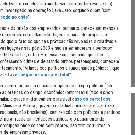
 coletivos como eles realmente são para tentar resolvê-los)
um investigado na operação Lava Jato, segundo quem “sem
ípedo no chão
”
.
as e da prisão dos empresários, portanto, parece ser menos a
e empreiteiras fraudando licitações e pagando propinas a
 do que o fato de que tais práticas são reveladas e relativas a
nvestigações são pós-2003 e não se estenderam a períodos
 é de estranhar, então, – e essa é uma segunda questão
, confessando crimes e delatando outros personagens, comecem
tecimento. “Vítimas dos políticos e funcionários públicos”, que
para fazer negócios com a estatal
”.
ntecimento como um escândalo típico do campo político (tido
 as práticas do campo econômico/empresarial (tido
a priori
lar, o quase midiaticamente invisível
caso do cartel dos
o Ministério Público, governo estadual e mídias diversas) vão
ionais, não brasileiras), sem relação com políticos e partidos
l para fraude em licitações públicas e o pagamento de
e corrupção onde só tem corruptores, não tem corruptos: o
as
de empresas privadas.