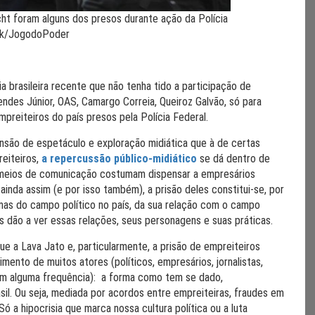
t foram alguns dos presos durante ação da Polícia
iak/JogodoPoder
a brasileira recente que não tenha tido a participação de
des Júnior, OAS, Camargo Correia, Queiroz Galvão, só para
mpreiteiros do país presos pela Polícia Federal.
nsão de espetáculo e exploração midiática que à de certas
eiteiros,
a repercussão público-midiático
se dá dentro de
s meios de comunicação costumam dispensar a empresários
ainda assim (e por isso também), a prisão deles constitui-se, por
mas do campo político no país, da sua relação com o campo
s dão a ver essas relações, seus personagens e suas práticas.
e a Lava Jato e, particularmente, a prisão de empreiteiros
mento de muitos atores (políticos, empresários, jornalistas,
com alguma frequência): a forma como tem se dado,
sil. Ou seja, mediada por acordos entre empreiteiras, fraudes em
ó a hipocrisia que marca nossa cultura política ou a luta