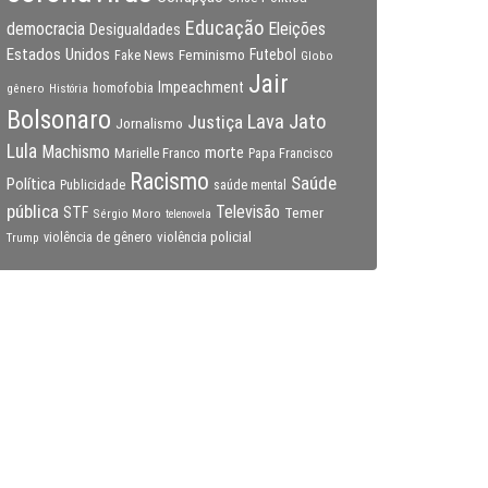
Educação
Eleições
democracia
Desigualdades
Estados Unidos
Feminismo
Futebol
Fake News
Globo
Jair
Impeachment
gênero
homofobia
História
Bolsonaro
Lava Jato
Justiça
Jornalismo
Lula
Machismo
morte
Marielle Franco
Papa Francisco
Racismo
Saúde
Política
Publicidade
saúde mental
pública
Televisão
STF
Temer
Sérgio Moro
telenovela
violência policial
Trump
violência de gênero