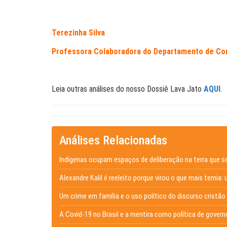
Terezinha Silva
Professora Colaboradora
do Departamento de Com
Leia outras análises do nosso Dossiê Lava Jato
AQUI
.
Análises Relacionadas
Indígenas ocupam espaços de deliberação na terra que s
Alexandre Kalil é reeleito porque virou o que mais temia: 
Um crime em família e o uso político do discurso cristão
A Covid-19 no Brasil e a mentira como política de govern