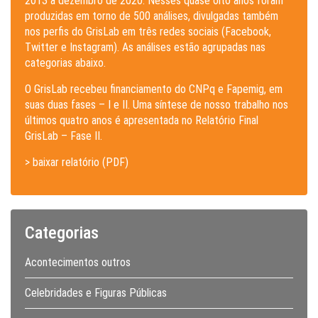
2013 a dezembro de 2020. Nesses quase oito anos foram
produzidas em torno de 500 análises, divulgadas também
nos perfis do GrisLab em três redes sociais (Facebook,
Twitter e Instagram). As análises estão agrupadas nas
categorias abaixo.
O GrisLab recebeu financiamento do CNPq e Fapemig, em
suas duas fases – I e II. Uma síntese de nosso trabalho nos
últimos quatro anos é apresentada no Relatório Final
GrisLab – Fase II.
> baixar relatório (PDF)
Categorias
Acontecimentos outros
Celebridades e Figuras Públicas