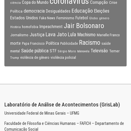
coronavirus
Copa do Mundo
Corrupção
Crise
ciência
Educação
Eleições
democracia
Política
Desigualdades
Estados Unidos
Feminismo
Futebol
Fake News
Globo
gênero
Jair Bolsonaro
Impeachment
homofobia
História
Lava Jato
Justiça
Lula
Machismo
Jornalismo
Marielle Franco
Racismo
morte
Política
Papa Francisco
Publicidade
saúde
Saúde pública
Televisão
STF
Temer
mental
Sérgio Moro
telenovela
violência policial
Trump
violência de gênero
Laboratório de Análise de Acontecimentos (GrisLab)
Universidade Federal de Minas Gerais – UFMG
Faculdade de Filosofia e Ciências Humanas – FAFICH – Departamento de
Comunicação Social