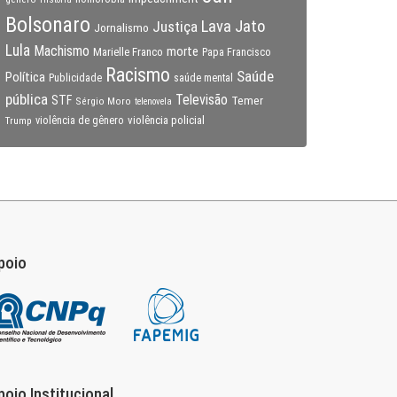
Bolsonaro
Lava Jato
Justiça
Jornalismo
Lula
Machismo
morte
Marielle Franco
Papa Francisco
Racismo
Saúde
Política
Publicidade
saúde mental
pública
Televisão
STF
Temer
Sérgio Moro
telenovela
violência policial
Trump
violência de gênero
poio
poio Institucional