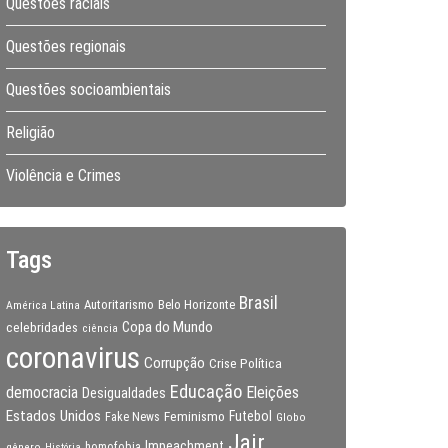
Questões raciais
Questões regionais
Questões socioambientais
Religião
Violência e Crimes
Tags
Brasil
Autoritarismo
Belo Horizonte
América Latina
Copa do Mundo
celebridades
ciência
coronavirus
Corrupção
Crise Política
Educação
Eleições
democracia
Desigualdades
Estados Unidos
Feminismo
Futebol
Fake News
Globo
Jair
Impeachment
gênero
homofobia
História