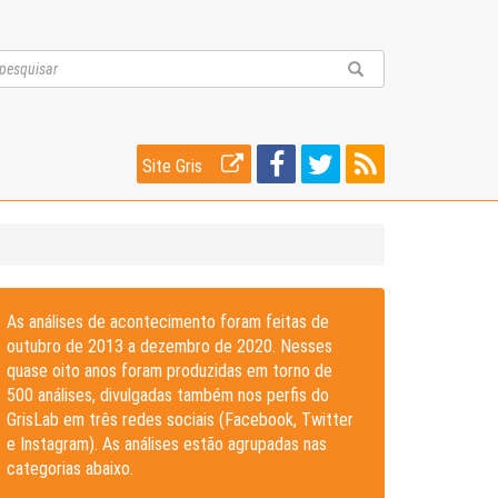
Site Gris
As análises de acontecimento foram feitas de
outubro de 2013 a dezembro de 2020. Nesses
quase oito anos foram produzidas em torno de
500 análises, divulgadas também nos perfis do
GrisLab em três redes sociais (Facebook, Twitter
e Instagram). As análises estão agrupadas nas
categorias abaixo.