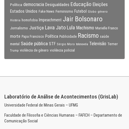
Educação
Eleições
democracia
Política
Desigualdades
Estados Unidos
Feminismo
Futebol
Fake News
Globo
gênero
Jair Bolsonaro
Impeachment
homofobia
História
Lava Jato
Justiça
Lula
Machismo
Jornalismo
Marielle Franco
Racismo
morte
Política
Papa Francisco
Publicidade
saúde
Saúde pública
Televisão
STF
Temer
mental
Sérgio Moro
telenovela
violência policial
Trump
violência de gênero
Laboratório de Análise de Acontecimentos (GrisLab)
Universidade Federal de Minas Gerais – UFMG
Faculdade de Filosofia e Ciências Humanas – FAFICH – Departamento de
Comunicação Social