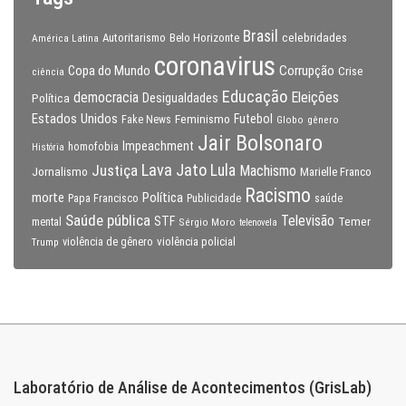
Brasil
celebridades
Autoritarismo
Belo Horizonte
América Latina
coronavirus
Copa do Mundo
Corrupção
Crise
ciência
Educação
Eleições
democracia
Política
Desigualdades
Estados Unidos
Feminismo
Futebol
Fake News
Globo
gênero
Jair Bolsonaro
Impeachment
homofobia
História
Lava Jato
Justiça
Lula
Machismo
Jornalismo
Marielle Franco
Racismo
morte
Política
Papa Francisco
Publicidade
saúde
Saúde pública
Televisão
STF
Temer
mental
Sérgio Moro
telenovela
violência policial
Trump
violência de gênero
Laboratório de Análise de Acontecimentos (GrisLab)