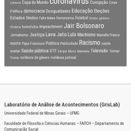
coronavirus
Copa do Mundo
Corrupção
Crise
ciência
Educação
Eleições
democracia
Política
Desigualdades
Estados Unidos
Feminismo
Futebol
Fake News
Globo
gênero
Jair Bolsonaro
Impeachment
homofobia
História
Lava Jato
Justiça
Lula
Machismo
Jornalismo
Marielle Franco
Racismo
morte
Política
Papa Francisco
Publicidade
saúde
Saúde pública
Televisão
STF
Temer
mental
Sérgio Moro
telenovela
violência policial
Trump
violência de gênero
Laboratório de Análise de Acontecimentos (GrisLab)
Universidade Federal de Minas Gerais – UFMG
Faculdade de Filosofia e Ciências Humanas – FAFICH – Departamento de
Comunicação Social