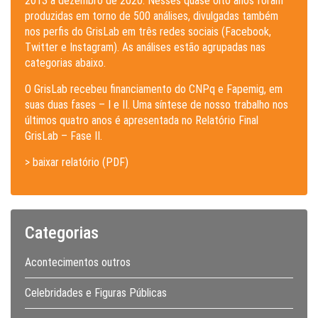
2013 a dezembro de 2020. Nesses quase oito anos foram
produzidas em torno de 500 análises, divulgadas também
nos perfis do GrisLab em três redes sociais (Facebook,
Twitter e Instagram). As análises estão agrupadas nas
categorias abaixo.
O GrisLab recebeu financiamento do CNPq e Fapemig, em
suas duas fases – I e II. Uma síntese de nosso trabalho nos
últimos quatro anos é apresentada no Relatório Final
GrisLab – Fase II.
> baixar relatório (PDF)
Categorias
Acontecimentos outros
Celebridades e Figuras Públicas