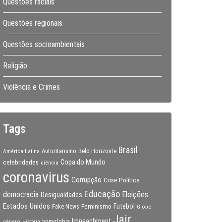
Questões raciais
Questões regionais
Questões socioambientais
Religião
Violência e Crimes
Tags
Brasil
Autoritarismo
Belo Horizonte
América Latina
Copa do Mundo
celebridades
ciência
coronavirus
Corrupção
Crise Política
Educação
Eleições
democracia
Desigualdades
Estados Unidos
Feminismo
Futebol
Fake News
Globo
Jair
Impeachment
gênero
homofobia
História