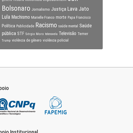
Bolsonaro
Lava Jato
Justiça
Jornalismo
Lula
Machismo
morte
Marielle Franco
Papa Francisco
Racismo
Saúde
Política
Publicidade
saúde mental
pública
Televisão
STF
Temer
Sérgio Moro
telenovela
violência policial
Trump
violência de gênero
poio
poio Institucional