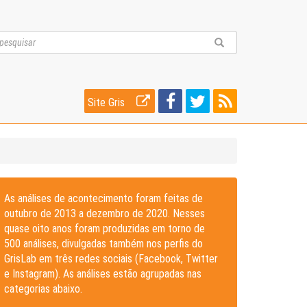
Site Gris
As análises de acontecimento foram feitas de
outubro de 2013 a dezembro de 2020. Nesses
quase oito anos foram produzidas em torno de
500 análises, divulgadas também nos perfis do
GrisLab em três redes sociais (Facebook, Twitter
e Instagram). As análises estão agrupadas nas
categorias abaixo.