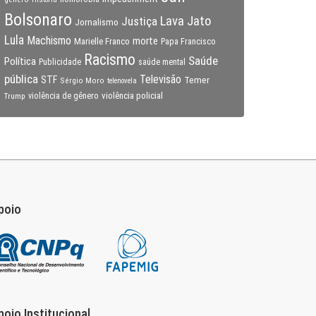
Bolsonaro
Lava Jato
Justiça
Jornalismo
Lula
Machismo
morte
Marielle Franco
Papa Francisco
Racismo
Saúde
Política
Publicidade
saúde mental
pública
Televisão
STF
Temer
Sérgio Moro
telenovela
violência policial
Trump
violência de gênero
poio
poio Institucional