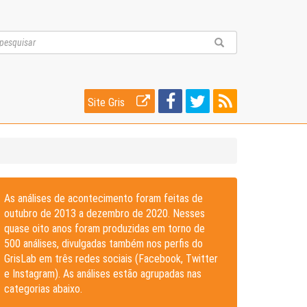
Site Gris
As análises de acontecimento foram feitas de
outubro de 2013 a dezembro de 2020. Nesses
quase oito anos foram produzidas em torno de
500 análises, divulgadas também nos perfis do
GrisLab em três redes sociais (Facebook, Twitter
e Instagram). As análises estão agrupadas nas
categorias abaixo.