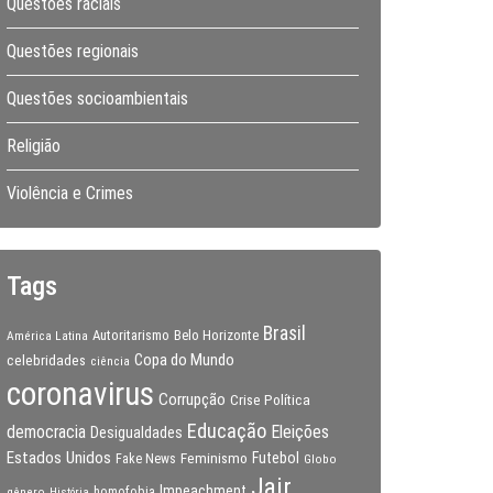
Questões raciais
Questões regionais
Questões socioambientais
Religião
Violência e Crimes
Tags
Brasil
Autoritarismo
Belo Horizonte
América Latina
Copa do Mundo
celebridades
ciência
coronavirus
Corrupção
Crise Política
Educação
Eleições
democracia
Desigualdades
Estados Unidos
Feminismo
Futebol
Fake News
Globo
Jair
Impeachment
gênero
homofobia
História