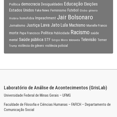
Educação
Eleições
democracia
Política
Desigualdades
Estados Unidos
Feminismo
Futebol
Fake News
Globo
gênero
Jair Bolsonaro
Impeachment
homofobia
História
Lava Jato
Justiça
Lula
Machismo
Jornalismo
Marielle Franco
Racismo
morte
Política
Papa Francisco
Publicidade
saúde
Saúde pública
Televisão
STF
Temer
mental
Sérgio Moro
telenovela
violência policial
Trump
violência de gênero
Laboratório de Análise de Acontecimentos (GrisLab)
Universidade Federal de Minas Gerais – UFMG
Faculdade de Filosofia e Ciências Humanas – FAFICH – Departamento de
Comunicação Social