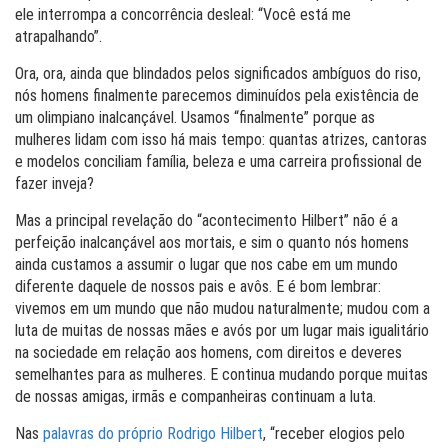
ele interrompa a concorrência desleal: “Você está me
atrapalhando”.
Ora, ora, ainda que blindados pelos significados ambíguos do riso,
nós homens finalmente parecemos diminuídos pela existência de
um olimpiano inalcançável. Usamos “finalmente” porque as
mulheres lidam com isso há mais tempo: quantas atrizes, cantoras
e modelos conciliam família, beleza e uma carreira profissional de
fazer inveja?
Mas a principal revelação do “acontecimento Hilbert” não é a
perfeição inalcançável aos mortais, e sim o quanto nós homens
ainda custamos a assumir o lugar que nos cabe em um mundo
diferente daquele de nossos pais e avôs. E é bom lembrar:
vivemos em um mundo que não mudou naturalmente; mudou com a
luta de muitas de nossas mães e avós por um lugar mais igualitário
na sociedade em relação aos homens, com direitos e deveres
semelhantes para as mulheres. E continua mudando porque muitas
de nossas amigas, irmãs e companheiras continuam a luta.
Nas
palavras do próprio Rodrigo Hilbert
, “receber elogios pelo