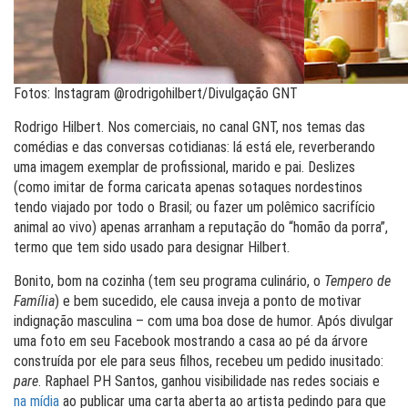
Fotos: Instagram @rodrigohilbert/Divulgação GNT
Rodrigo Hilbert. Nos comerciais, no canal GNT, nos temas das
comédias e das conversas cotidianas: lá está ele, reverberando
uma imagem exemplar de profissional, marido e pai. Deslizes
(como imitar de forma caricata apenas sotaques nordestinos
tendo viajado por todo o Brasil; ou fazer um polêmico sacrifício
animal ao vivo) apenas arranham a reputação do “homão da porra”,
termo que tem sido usado para designar Hilbert.
Bonito, bom na cozinha (tem seu programa culinário, o
Tempero de
Família
) e bem sucedido, ele causa inveja a ponto de motivar
indignação masculina – com uma boa dose de humor. Após divulgar
uma foto em seu Facebook mostrando a casa ao pé da árvore
construída por ele para seus filhos, recebeu um pedido inusitado:
pare
. Raphael PH Santos, ganhou visibilidade nas redes sociais e
na mídia
a
o publicar uma carta aberta ao artista pedindo para que