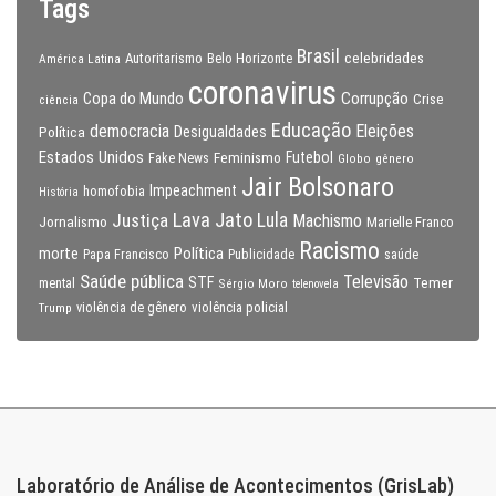
Tags
Brasil
celebridades
Autoritarismo
Belo Horizonte
América Latina
coronavirus
Copa do Mundo
Corrupção
Crise
ciência
Educação
Eleições
democracia
Política
Desigualdades
Estados Unidos
Feminismo
Futebol
Fake News
Globo
gênero
Jair Bolsonaro
Impeachment
homofobia
História
Lava Jato
Justiça
Lula
Machismo
Jornalismo
Marielle Franco
Racismo
morte
Política
Papa Francisco
Publicidade
saúde
Saúde pública
Televisão
STF
Temer
mental
Sérgio Moro
telenovela
violência policial
Trump
violência de gênero
Laboratório de Análise de Acontecimentos (GrisLab)