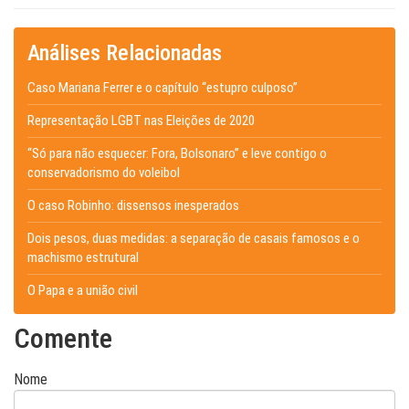
Análises Relacionadas
Caso Mariana Ferrer e o capítulo “estupro culposo”
Representação LGBT nas Eleições de 2020
“Só para não esquecer: Fora, Bolsonaro” e leve contigo o
conservadorismo do voleibol
O caso Robinho: dissensos inesperados
Dois pesos, duas medidas: a separação de casais famosos e o
machismo estrutural
O Papa e a união civil
Comente
Nome