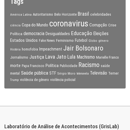
Tags
Brasil
celebridades
Autoritarismo
Belo Horizonte
América Latina
coronavirus
Copa do Mundo
Corrupção
Crise
ciência
Educação
Eleições
democracia
Política
Desigualdades
Estados Unidos
Feminismo
Futebol
Fake News
Globo
gênero
Jair Bolsonaro
Impeachment
homofobia
História
Lava Jato
Justiça
Lula
Machismo
Jornalismo
Marielle Franco
Racismo
morte
Política
Papa Francisco
Publicidade
saúde
Saúde pública
Televisão
STF
Temer
mental
Sérgio Moro
telenovela
violência policial
Trump
violência de gênero
Laboratório de Análise de Acontecimentos (GrisLab)