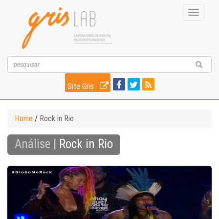
Toggle
navigati
Site Gris
Home
/
Rock in Rio
Análise |
Rock in Rio