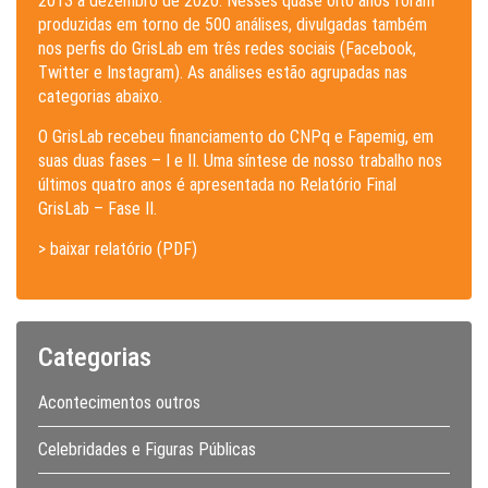
2013 a dezembro de 2020. Nesses quase oito anos foram
produzidas em torno de 500 análises, divulgadas também
nos perfis do GrisLab em três redes sociais (Facebook,
Twitter e Instagram). As análises estão agrupadas nas
categorias abaixo.
O GrisLab recebeu financiamento do CNPq e Fapemig, em
suas duas fases – I e II. Uma síntese de nosso trabalho nos
últimos quatro anos é apresentada no Relatório Final
GrisLab – Fase II.
> baixar relatório (PDF)
Categorias
Acontecimentos outros
Celebridades e Figuras Públicas