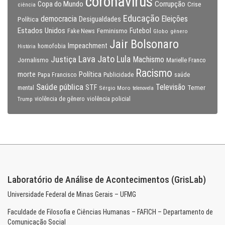
coronavirus
Copa do Mundo
Corrupção
Crise
ciência
Educação
Eleições
democracia
Política
Desigualdades
Estados Unidos
Feminismo
Futebol
Fake News
Globo
gênero
Jair Bolsonaro
Impeachment
homofobia
História
Lava Jato
Justiça
Lula
Machismo
Jornalismo
Marielle Franco
Racismo
morte
Política
Papa Francisco
Publicidade
saúde
Saúde pública
Televisão
STF
Temer
mental
Sérgio Moro
telenovela
violência policial
Trump
violência de gênero
Laboratório de Análise de Acontecimentos (GrisLab)
Universidade Federal de Minas Gerais – UFMG
Faculdade de Filosofia e Ciências Humanas – FAFICH – Departamento de
Comunicação Social