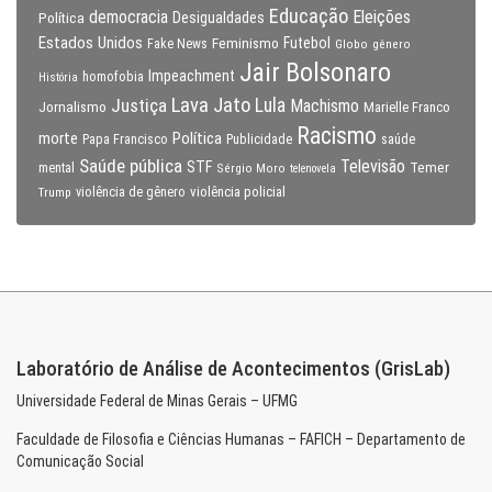
Educação
Eleições
democracia
Política
Desigualdades
Estados Unidos
Feminismo
Futebol
Fake News
Globo
gênero
Jair Bolsonaro
Impeachment
homofobia
História
Lava Jato
Justiça
Lula
Machismo
Jornalismo
Marielle Franco
Racismo
morte
Política
Papa Francisco
Publicidade
saúde
Saúde pública
Televisão
STF
Temer
mental
Sérgio Moro
telenovela
violência policial
Trump
violência de gênero
Laboratório de Análise de Acontecimentos (GrisLab)
Universidade Federal de Minas Gerais – UFMG
Faculdade de Filosofia e Ciências Humanas – FAFICH – Departamento de
Comunicação Social