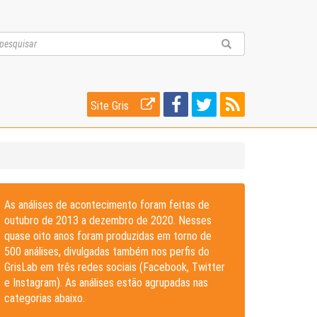
Site Gris
As análises de acontecimento foram feitas de
outubro de 2013 a dezembro de 2020. Nesses
quase oito anos foram produzidas em torno de
500 análises, divulgadas também nos perfis do
GrisLab em três redes sociais (Facebook, Twitter
e Instagram). As análises estão agrupadas nas
categorias abaixo.