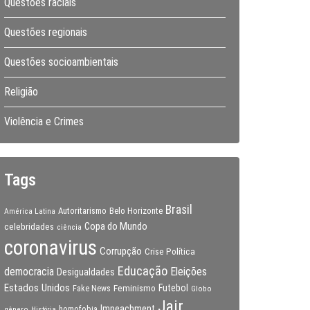
Questões raciais
Questões regionais
Questões socioambientais
Religião
Violência e Crimes
Tags
Brasil
Autoritarismo
Belo Horizonte
América Latina
Copa do Mundo
celebridades
ciência
coronavirus
Corrupção
Crise Política
Educação
Eleições
democracia
Desigualdades
Estados Unidos
Feminismo
Futebol
Fake News
Globo
Jair
Impeachment
gênero
homofobia
História