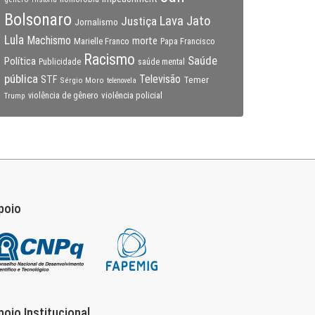
Bolsonaro
Lava Jato
Justiça
Jornalismo
Lula
Machismo
morte
Marielle Franco
Papa Francisco
Racismo
Saúde
Política
Publicidade
saúde mental
pública
Televisão
STF
Temer
Sérgio Moro
telenovela
violência policial
Trump
violência de gênero
poio
poio Institucional