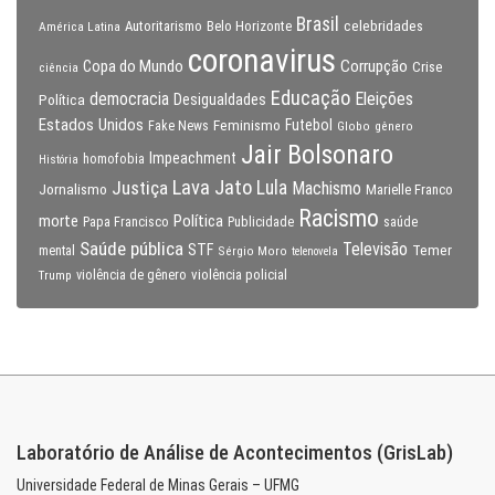
Brasil
celebridades
Autoritarismo
Belo Horizonte
América Latina
coronavirus
Copa do Mundo
Corrupção
Crise
ciência
Educação
Eleições
democracia
Política
Desigualdades
Estados Unidos
Feminismo
Futebol
Fake News
Globo
gênero
Jair Bolsonaro
Impeachment
homofobia
História
Lava Jato
Justiça
Lula
Machismo
Jornalismo
Marielle Franco
Racismo
morte
Política
Papa Francisco
Publicidade
saúde
Saúde pública
Televisão
STF
Temer
mental
Sérgio Moro
telenovela
violência policial
Trump
violência de gênero
Laboratório de Análise de Acontecimentos (GrisLab)
Universidade Federal de Minas Gerais – UFMG