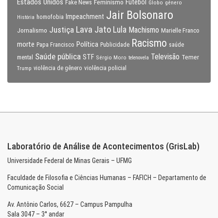
Estados Unidos
Feminismo
Futebol
Fake News
Globo
gênero
Jair Bolsonaro
Impeachment
homofobia
História
Lava Jato
Justiça
Lula
Machismo
Jornalismo
Marielle Franco
Racismo
morte
Política
Papa Francisco
Publicidade
saúde
Saúde pública
Televisão
STF
Temer
mental
Sérgio Moro
telenovela
violência policial
Trump
violência de gênero
Laboratório de Análise de Acontecimentos (GrisLab)
Universidade Federal de Minas Gerais – UFMG
Faculdade de Filosofia e Ciências Humanas – FAFICH – Departamento de
Comunicação Social
Av. Antônio Carlos, 6627 – Campus Pampulha
Sala 3047 – 3° andar