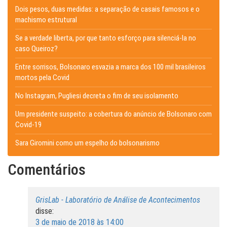
Dois pesos, duas medidas: a separação de casais famosos e o
machismo estrutural
Se a verdade liberta, por que tanto esforço para silenciá-la no
caso Queiroz?
Entre sorrisos, Bolsonaro esvazia a marca dos 100 mil brasileiros
mortos pela Covid
No Instagram, Pugliesi decreta o fim de seu isolamento
Um presidente suspeito: a cobertura do anúncio de Bolsonaro com
Covid-19
Sara Giromini como um espelho do bolsonarismo
Comentários
GrisLab - Laboratório de Análise de Acontecimentos
disse:
3 de maio de 2018 às 14:00