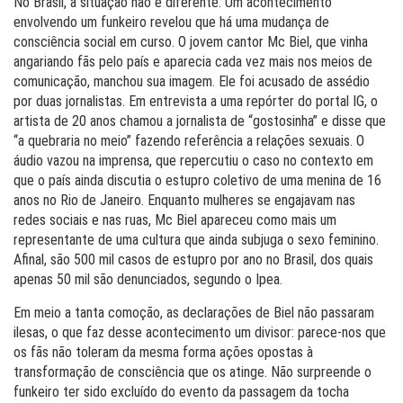
No Brasil, a situação não é diferente. Um acontecimento
envolvendo um funkeiro revelou que há uma mudança de
consciência social em curso. O jovem cantor Mc Biel, que vinha
angariando fãs pelo país e aparecia cada vez mais nos meios de
comunicação, manchou sua imagem. Ele foi acusado de assédio
por duas jornalistas. Em entrevista a uma repórter do portal IG, o
artista de 20 anos chamou a jornalista de “gostosinha” e disse que
“a quebraria no meio” fazendo referência a relações sexuais. O
áudio vazou na imprensa, que repercutiu o caso no contexto em
que o país ainda discutia o estupro coletivo de uma menina de 16
anos no Rio de Janeiro. Enquanto mulheres se engajavam nas
redes sociais e nas ruas, Mc Biel apareceu como mais um
representante de uma cultura que ainda subjuga o sexo feminino.
Afinal, são 500 mil casos de estupro por ano no Brasil, dos quais
apenas 50 mil são denunciados, segundo o Ipea.
Em meio a tanta comoção, as declarações de Biel não passaram
ilesas, o que faz desse acontecimento um divisor: parece-nos que
os fãs não toleram da mesma forma ações opostas à
transformação de consciência que os atinge. Não surpreende o
funkeiro ter sido excluído do evento da passagem da tocha