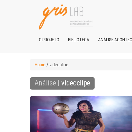
O PROJETO
BIBLIOTECA
ANÁLISE ACONTE
Home
/
videoclipe
Análise |
videoclipe