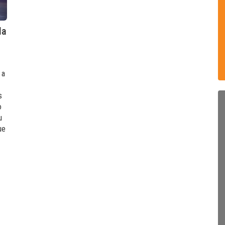
la
 a
s
o
u
ue