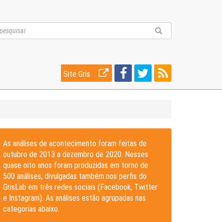
Site Gris
As análises de acontecimento foram feitas de
outubro de 2013 a dezembro de 2020. Nesses
quase oito anos foram produzidas em torno de
500 análises, divulgadas também nos perfis do
GrisLab em três redes sociais (Facebook, Twitter
e Instagram). As análises estão agrupadas nas
categorias abaixo.