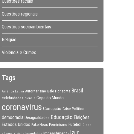
Questões raciais
Questões regionais
Questões socioambientais
Religião
Violência e Crimes
Tags
Brasil
Autoritarismo
Belo Horizonte
América Latina
Copa do Mundo
celebridades
ciência
coronavirus
Corrupção
Crise Política
Educação
Eleições
democracia
Desigualdades
Estados Unidos
Feminismo
Futebol
Fake News
Globo
Jair
Impeachment
gênero
homofobia
História