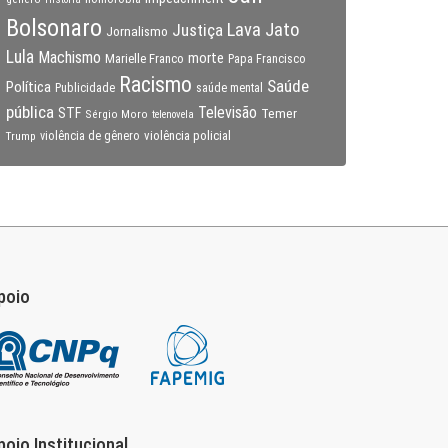
Bolsonaro
Lava Jato
Justiça
Jornalismo
Lula
Machismo
morte
Marielle Franco
Papa Francisco
Racismo
Saúde
Política
Publicidade
saúde mental
pública
Televisão
STF
Temer
Sérgio Moro
telenovela
violência policial
Trump
violência de gênero
poio
poio Institucional