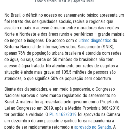
Foto: Marcello Casal Jr / Agência Brasil
No Brasil, o déficit no acesso ao saneamento básico apresenta um
fiel retrato das desigualdades sociais, raciais e regionais que
assolam o país: o acesso é menor entre moradores das regiões
Norte e Nordeste e das áreas rurais e periféricas – grande maioria
de negros e indígenas. De acordo com o
último diagnóstico
do
Sistema Nacional de Informações sobre Saneamento (SNIS),
apenas 76% da população urbana brasileira é atendida com redes
de água, ou seja, cerca de 50 milhões de brasileiros não têm
acesso à água tratada. No atendimento por redes de esgotos a
situação é ainda mais grave: só 105,5 milhões de pessoas são
atendidas, o que significa 50% da população sem cobertura.
Diante das disparidades, e em meio à pandemia, o Congresso
Nacional aprovou o novo marco regulatório do saneamento no
Brasil. A matéria foi apresentada pelo governo como Projeto de
Lei ao Congresso em 2019, após a Medida Provisória 868/2018
ter perdido a validade. O
PL 4.162/2019
foi aprovado na Câmara
em dezembro do ano passado e ganhou força na pandemia a
ponto de ser rapidamente retomado e
aprovado no Senado
. A