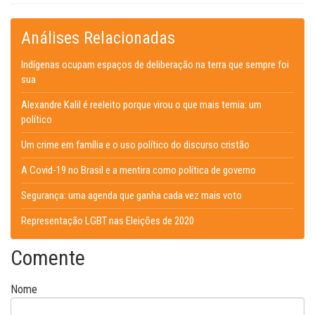
Análises Relacionadas
Indígenas ocupam espaços de deliberação na terra que sempre foi
sua
Alexandre Kalil é reeleito porque virou o que mais temia: um
político
Um crime em família e o uso político do discurso cristão
A Covid-19 no Brasil e a mentira como política de governo
Segurança: uma agenda que ganha cada vez mais voto
Representação LGBT nas Eleições de 2020
Comente
Nome