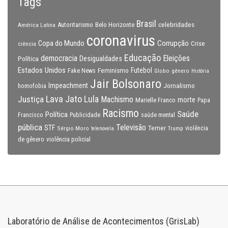
Tags
Brasil
celebridades
Autoritarismo
Belo Horizonte
América Latina
coronavirus
Copa do Mundo
Corrupção
Crise
ciência
Educação
Eleições
democracia
Política
Desigualdades
Estados Unidos
Feminismo
Futebol
Fake News
Globo
gênero
História
Jair Bolsonaro
Impeachment
Jornalismo
homofobia
Lava Jato
Justiça
Lula
Machismo
morte
Marielle Franco
Papa
Racismo
Saúde
Política
Francisco
Publicidade
saúde mental
pública
Televisão
STF
Temer
Sérgio Moro
Trump
violência
telenovela
violência policial
de gênero
Laboratório de Análise de Acontecimentos (GrisLab)