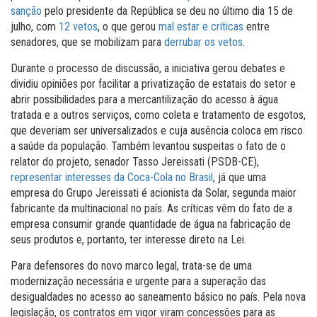
sanção
pelo presidente da República se deu no último dia 15 de
julho, com
12 vetos
, o que gerou
mal estar
e
críticas
entre
senadores, que se mobilizam para
derrubar os vetos
.
Durante o processo de discussão, a iniciativa gerou debates e
dividiu opiniões por facilitar a privatização de estatais do setor e
abrir possibilidades para a mercantilização do acesso à água
tratada e a outros serviços, como coleta e tratamento de esgotos,
que deveriam ser universalizados e cuja ausência coloca em risco
a saúde da população. Também levantou suspeitas o fato de o
relator do projeto, senador Tasso Jereissati (PSDB-CE),
representar interesses da Coca-Cola no Brasil
, já que uma
empresa do Grupo Jereissati é acionista da Solar, segunda maior
fabricante da multinacional no país. As críticas vêm do fato de a
empresa consumir grande quantidade de água na fabricação de
seus produtos e, portanto, ter interesse direto na Lei.
Para defensores do novo marco legal, trata-se de uma
modernização necessária e urgente para a superação das
desigualdades no acesso ao saneamento básico no país. Pela nova
legislação, os contratos em vigor viram concessões para as