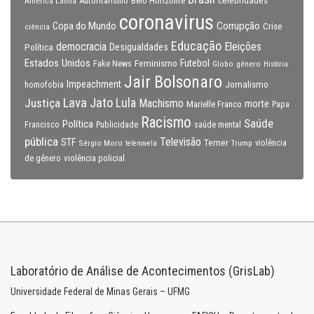
celebridades
Autoritarismo
Belo Horizonte
América Latina
coronavirus
Copa do Mundo
Corrupção
Crise
ciência
Educação
Eleições
democracia
Política
Desigualdades
Estados Unidos
Feminismo
Futebol
Fake News
Globo
gênero
História
Jair Bolsonaro
Impeachment
Jornalismo
homofobia
Lava Jato
Justiça
Lula
Machismo
morte
Marielle Franco
Papa
Racismo
Saúde
Política
Francisco
Publicidade
saúde mental
pública
Televisão
STF
Temer
Sérgio Moro
Trump
violência
telenovela
violência policial
de gênero
Laboratório de Análise de Acontecimentos (GrisLab)
Universidade Federal de Minas Gerais – UFMG