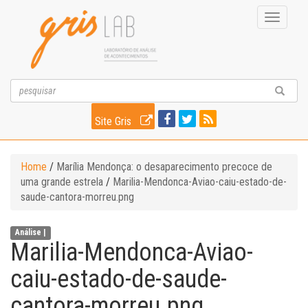
Toggle
navigati
Site Gris
Home
/
Marília Mendonça: o desaparecimento precoce de
uma grande estrela
/
Marilia-Mendonca-Aviao-caiu-estado-de-
saude-cantora-morreu.png
Análise |
Marilia-Mendonca-Aviao-
caiu-estado-de-saude-
cantora-morreu.png