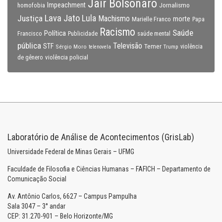
Jair Bolsonaro
Impeachment
Jornalismo
homofobia
Lava Jato
Justiça
Lula
Machismo
morte
Marielle Franco
Papa
Racismo
Saúde
Política
Francisco
Publicidade
saúde mental
pública
Televisão
STF
Temer
Sérgio Moro
Trump
violência
telenovela
violência policial
de gênero
Laboratório de Análise de Acontecimentos (GrisLab)
Universidade Federal de Minas Gerais – UFMG
Faculdade de Filosofia e Ciências Humanas – FAFICH – Departamento de
Comunicação Social
Av. Antônio Carlos, 6627 – Campus Pampulha
Sala 3047 – 3° andar
CEP: 31.270-901 – Belo Horizonte/MG