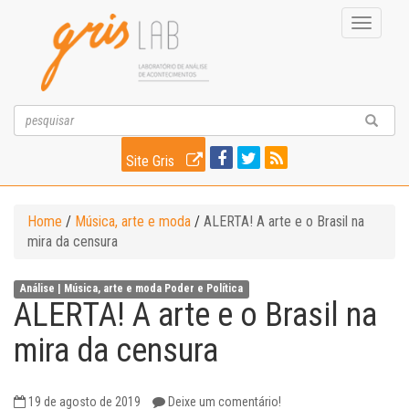
Toggle
navigati
Site Gris
Home
/
Música, arte e moda
/
ALERTA! A arte e o Brasil na
mira da censura
Análise |
Música, arte e moda
Poder e Política
ALERTA! A arte e o Brasil na
mira da censura
19 de agosto de 2019
Deixe um comentário!