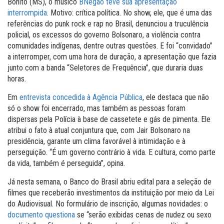
Bonito (MS), o músico
BNegão teve sua apresentação
interrompida
. Motivo: crítica política. No show, ele, que é uma das
referências do punk rock e rap no Brasil, denunciou a truculência
policial, os excessos do governo Bolsonaro, a violência contra
comunidades indígenas, dentre outras questões. E foi “convidado”
a interromper, com uma hora de duração, a apresentação que fazia
junto com a banda “Seletores de Frequência”, que duraria duas
horas.
Em
entrevista concedida à Agência Pública
, ele destaca que não
só o show foi encerrado, mas também as pessoas foram
dispersas pela Polícia à base de cassetete e gás de pimenta. Ele
atribui o fato à atual conjuntura que, com Jair Bolsonaro na
presidência, garante um clima favorável à intimidação e à
perseguição. “É um governo contrário à vida. E cultura, como parte
da vida, também é perseguida”, opina.
Já nesta semana, o Banco do Brasil abriu edital para a seleção de
filmes que receberão investimentos da instituição por meio da Lei
do Audiovisual. No formulário de inscrição, algumas novidades: o
documento questiona
se “serão exibidas cenas de nudez ou sexo