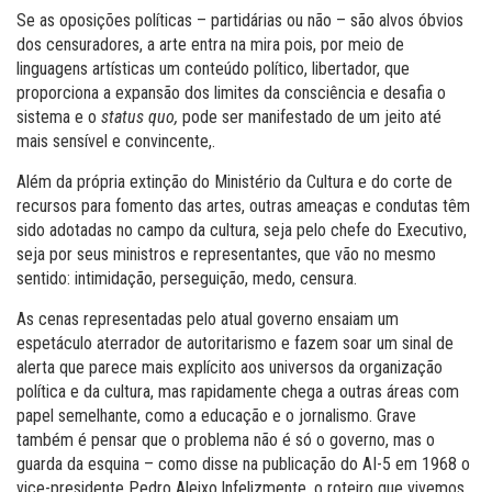
Se as oposições políticas – partidárias ou não – são alvos óbvios
dos censuradores, a arte entra na mira pois, por meio de
linguagens artísticas um conteúdo político, libertador, que
proporciona a expansão dos limites da consciência e desafia o
sistema e o
status quo,
pode ser manifestado de um jeito até
mais sensível e convincente,.
Além da própria extinção do Ministério da Cultura e do corte de
recursos para fomento das artes, outras ameaças e condutas têm
sido adotadas no campo da cultura, seja pelo chefe do Executivo,
seja por seus ministros e representantes, que vão no mesmo
sentido: intimidação, perseguição, medo, censura.
As cenas representadas pelo atual governo ensaiam um
espetáculo aterrador de autoritarismo e fazem soar um sinal de
alerta que parece mais explícito aos universos da organização
política e da cultura, mas rapidamente chega a outras áreas com
papel semelhante, como a educação e o jornalismo. Grave
também é pensar que o problema não é só o governo, mas o
guarda da esquina – como disse na publicação do AI-5 em 1968 o
vice-presidente Pedro Aleixo.Infelizmente, o roteiro que vivemos