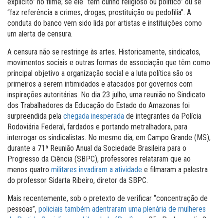
explícito” no filme; se ele “tem cunho religioso ou político” ou se
“faz referência a crimes, drogas, prostituição ou pedofilia”. A
conduta do banco vem sido lida por artistas e instituições como
um alerta de censura.
A censura não se restringe às artes. Historicamente, sindicatos,
movimentos sociais e outras formas de associação que têm como
principal objetivo a organização social e a luta política são os
primeiros a serem intimidados e atacados por governos com
inspirações autoritárias. No dia 23 julho, uma reunião no Sindicato
dos Trabalhadores da Educação do Estado do Amazonas foi
surpreendida pela
chegada inesperada
de integrantes da Polícia
Rodoviária Federal, fardados e portando metralhadora, para
interrogar os sindicalistas. No mesmo dia, em Campo Grande (MS),
durante a 71ª Reunião Anual da Sociedade Brasileira para o
Progresso da Ciência (SBPC), professores relataram que ao
menos quatro
militares invadiram a atividade
e filmaram a palestra
do professor Sidarta Ribeiro, diretor da SBPC.
Mais recentemente, sob o pretexto de verificar “concentração de
pessoas”,
policiais também adentraram uma plenária de mulheres