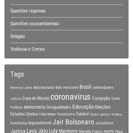
Questões regionais
Questões socioambientais
Religião
Violência e Crimes
Tags
Brasil
celebridades
Autoritarismo
Belo Horizonte
América Latina
coronavirus
Copa do Mundo
Corrupção
Crise
ciência
Educação
Eleições
democracia
Política
Desigualdades
Estados Unidos
Feminismo
Futebol
Fake News
Globo
gênero
História
Jair Bolsonaro
Impeachment
Jornalismo
homofobia
Lava Jato
Justiça
Lula
Machismo
morte
Marielle Franco
Papa