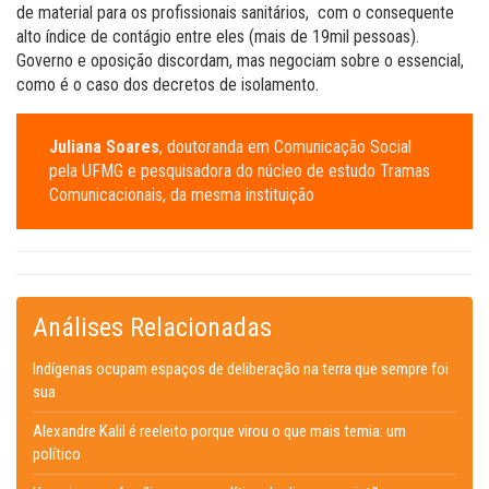
de material para os profissionais sanitários, com o consequente
alto índice de contágio entre eles (mais de 19mil pessoas).
Governo e oposição discordam, mas negociam sobre o essencial,
como é o caso dos decretos de isolamento.
Juliana Soares
, doutoranda em Comunicação Social
pela UFMG e pesquisadora do núcleo de estudo Tramas
Comunicacionais, da mesma instituição
Análises Relacionadas
Indígenas ocupam espaços de deliberação na terra que sempre foi
sua
Alexandre Kalil é reeleito porque virou o que mais temia: um
político