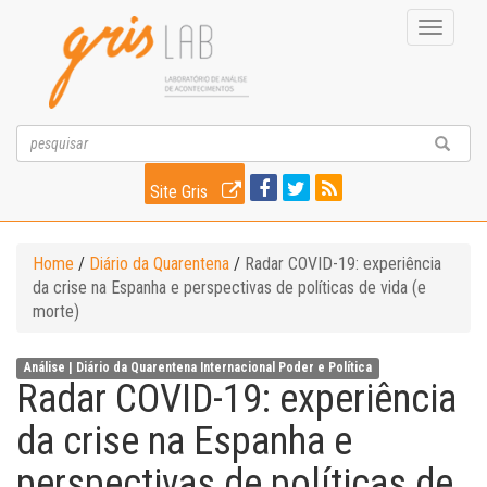
Toggle
navigati
Site Gris
Home
/
Diário da Quarentena
/
Radar COVID-19: experiência
da crise na Espanha e perspectivas de políticas de vida (e
morte)
Análise |
Diário da Quarentena
Internacional
Poder e Política
Radar COVID-19: experiência
da crise na Espanha e
perspectivas de políticas de