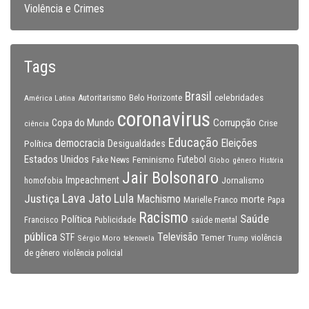
Violência e Crimes
Tags
Brasil
celebridades
Autoritarismo
Belo Horizonte
América Latina
coronavirus
Copa do Mundo
Corrupção
Crise
ciência
Educação
Eleições
democracia
Política
Desigualdades
Estados Unidos
Feminismo
Futebol
Fake News
Globo
gênero
História
Jair Bolsonaro
Impeachment
Jornalismo
homofobia
Lava Jato
Justiça
Lula
Machismo
morte
Marielle Franco
Papa
Racismo
Saúde
Política
Francisco
Publicidade
saúde mental
pública
Televisão
STF
Temer
Sérgio Moro
Trump
violência
telenovela
violência policial
de gênero