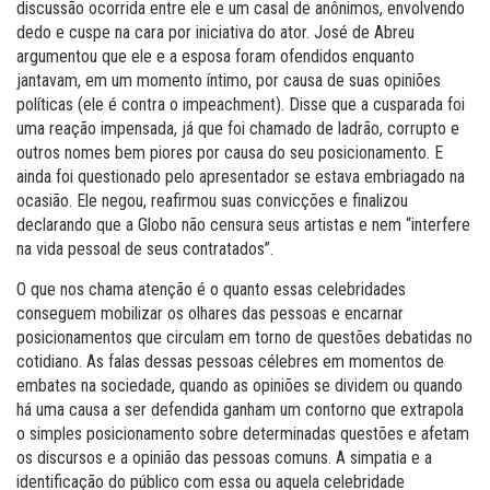
discussão ocorrida entre ele e um casal de anônimos, envolvendo
dedo e cuspe na cara por iniciativa do ator. José de Abreu
argumentou que ele e a esposa foram ofendidos enquanto
jantavam, em um momento íntimo, por causa de suas opiniões
políticas (ele é contra o impeachment). Disse que a cusparada foi
uma reação impensada, já que foi chamado de ladrão, corrupto e
outros nomes bem piores por causa do seu posicionamento. E
ainda foi questionado pelo apresentador se estava embriagado na
ocasião. Ele negou, reafirmou suas convicções e finalizou
declarando que a Globo não censura seus artistas e nem “interfere
na vida pessoal de seus contratados”.
O que nos chama atenção é o quanto essas celebridades
conseguem mobilizar os olhares das pessoas e encarnar
posicionamentos que circulam em torno de questões debatidas no
cotidiano. As falas dessas pessoas célebres em momentos de
embates na sociedade, quando as opiniões se dividem ou quando
há uma causa a ser defendida ganham um contorno que extrapola
o simples posicionamento sobre determinadas questões e afetam
os discursos e a opinião das pessoas comuns. A simpatia e a
identificação do público com essa ou aquela celebridade