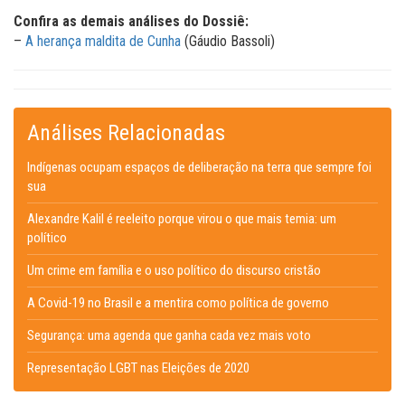
Confira as demais análises do Dossiê:
–
A herança maldita de Cunha
(Gáudio Bassoli)
Análises Relacionadas
Indígenas ocupam espaços de deliberação na terra que sempre foi
sua
Alexandre Kalil é reeleito porque virou o que mais temia: um
político
Um crime em família e o uso político do discurso cristão
A Covid-19 no Brasil e a mentira como política de governo
Segurança: uma agenda que ganha cada vez mais voto
Representação LGBT nas Eleições de 2020