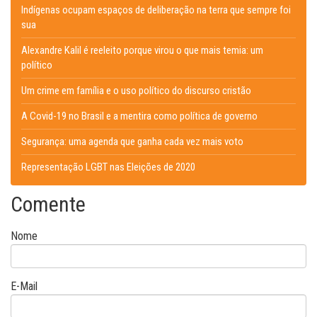
Indígenas ocupam espaços de deliberação na terra que sempre foi
sua
Alexandre Kalil é reeleito porque virou o que mais temia: um
político
Um crime em família e o uso político do discurso cristão
A Covid-19 no Brasil e a mentira como política de governo
Segurança: uma agenda que ganha cada vez mais voto
Representação LGBT nas Eleições de 2020
Comente
Nome
E-Mail