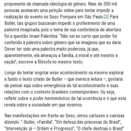
proponente da chamada
ideologia de gênero
. Mais de 350 mil
pessoas assinaram uma petição online para tentar impedir a
realização do evento no Sesc Pompeia em São Paulo.
[2]
Para
Butler, tais grupos buscavam impedir o proferimento de uma
palestra imaginada
, pois o tema de sua conferência de abertura
foi a questão Israel-Palestina. “Não sei ao certo que poder foi
conferido à palestra sobre gênero que se imaginou que eu daria.
Dever ter sido uma palestra muito poderosa, já que,
aparentemente, ela ameaçou a família, a moral e até mesmo a
nação”, escreve a filósofa no mesmo texto.
Longe de tentar esgotar esse acontecimento ou mesmo explorar
a fundo o texto citado de Butler – que merece leitura –, gostaria
de pensar aqui sobre emergência de tal acontecimento e suas
relações com o contexto brasileiro contemporâneo. Ou seja,
refletir sobre o
poder hermenêutico
de tal ocorrência e o que esta
revela sobre a sociedade em que vivemos.
Nas manifestações em frente ao Sesc, vimos cartazes e camisas
dizendo: “-Butler, +Família”, “Em defesa das princesas do Brasil”,
“Intervenção já – Ordem e Progresso”, “O chefe destruiu o Brasil”