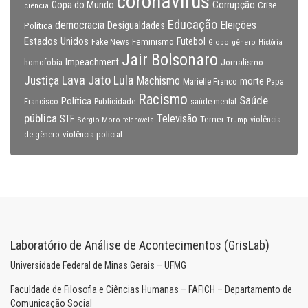
coronavirus
Copa do Mundo
Corrupção
Crise
ciência
Educação
Eleições
democracia
Política
Desigualdades
Estados Unidos
Feminismo
Futebol
Fake News
Globo
gênero
História
Jair Bolsonaro
Impeachment
Jornalismo
homofobia
Lava Jato
Justiça
Lula
Machismo
morte
Marielle Franco
Papa
Racismo
Saúde
Política
Francisco
Publicidade
saúde mental
pública
Televisão
STF
Temer
Sérgio Moro
Trump
violência
telenovela
violência policial
de gênero
Laboratório de Análise de Acontecimentos (GrisLab)
Universidade Federal de Minas Gerais – UFMG
Faculdade de Filosofia e Ciências Humanas – FAFICH – Departamento de
Comunicação Social