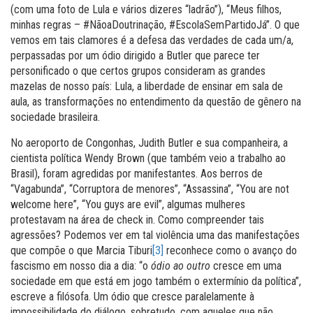
(com uma foto de Lula e vários dizeres “ladrão”), “Meus filhos,
minhas regras – #NãoaDoutrinação, #EscolaSemPartidoJá”. O que
vemos em tais clamores é a defesa das verdades de cada um/a,
perpassadas por um ódio dirigido a Butler que parece ter
personificado o que certos grupos consideram as grandes
mazelas de nosso país: Lula, a liberdade de ensinar em sala de
aula, as transformações no entendimento da questão de gênero na
sociedade brasileira.
No aeroporto de Congonhas, Judith Butler e sua companheira, a
cientista política Wendy Brown (que também veio a trabalho ao
Brasil), foram agredidas por manifestantes. Aos berros de
“Vagabunda”, “Corruptora de menores”, “Assassina”, “You are not
welcome here”, “You guys are evil”, algumas mulheres
protestavam na área de check in. Como compreender tais
agressões? Podemos ver em tal violência uma das manifestações
que compõe o que Marcia Tiburi
[3]
reconhece como o avanço do
fascismo em nosso dia a dia: “o
ódio ao outro
cresce em uma
sociedade em que está em jogo também o extermínio da política”,
escreve a filósofa. Um ódio que cresce paralelamente à
impossibilidade do diálogo, sobretudo, com aqueles que não