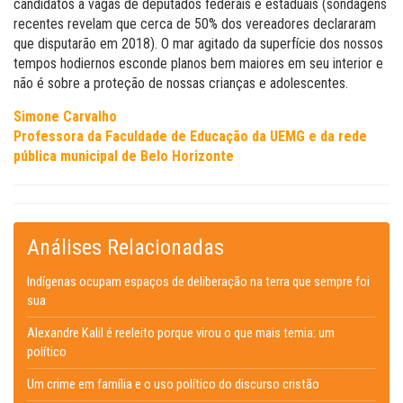
candidatos a vagas de deputados federais e estaduais (sondagens
recentes revelam que cerca de 50% dos vereadores declararam
que disputarão em 2018). O mar agitado da superfície dos nossos
tempos hodiernos esconde planos bem maiores em seu interior e
não é sobre a proteção de nossas crianças e adolescentes.
Simone Carvalho
Professora da Faculdade de Educação da UEMG e da rede
pública municipal de Belo Horizonte
Análises Relacionadas
Indígenas ocupam espaços de deliberação na terra que sempre foi
sua
Alexandre Kalil é reeleito porque virou o que mais temia: um
político
Um crime em família e o uso político do discurso cristão