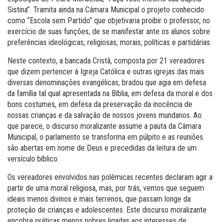
Sistina”. Tramita ainda na Câmara Municipal o projeto conhecido
como “Escola sem Partido” que objetivaria proibir o professor, no
exercício de suas funções, de se manifestar ante os alunos sobre
preferências ideológicas, religiosas, morais, políticas e partidárias.
Neste contexto, a bancada Cristã, composta por 21 vereadores
que dizem pertencer à Igreja Católica e outras igrejas das mais
diversas denominações evangélicas, bradou que agia em defesa
da família tal qual apresentada na Bíblia, em defesa da moral e dos
bons costumes, em defesa da preservação da inocência de
nossas crianças e da salvação de nossos jovens mundanos. Ao
que parece, o discurso moralizante assume a pauta da Câmara
Municipal, o parlamento se transforma em púlpito e as reuniões
são abertas em nome de Deus e precedidas da leitura de um
versículo bíblico.
Os vereadores envolvidos nas polêmicas recentes declaram agir a
partir de uma moral religiosa, mas, por trás, vemos que seguem
ideais menos divinos e mais terrenos, que passam longe da
proteção de crianças e adolescentes. Este discurso moralizante
encobre práticas menos nobres ligadas aos interesses de