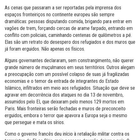
As cenas que passaram a ser reportadas pela imprensa dos
espaços fronteiriços no continente europeu são sempre
dramáticas: pessoas disputando comida, brigando para entrar em
vagões de trem, forçando cercas de arame farpado, entrando em
conflito com policiais, caminhando centenas de quilômetros a pé.
Elas são um retrato do desespero dos refugiados e dos muros que
já foram erguidos. Não apenas os físicos.
Alguns governantes declararam, sem constrangimento, não querer
grande número de muçulmanos em seus territórios. Outros alegam
a preocupação com um possível colapso de suas já fragilizadas
economias e o temor da entrada de integrantes do Estado
Islâmico, infiltrados em meio aos refugiados. Situação que deve se
agravar em decorrência dos ataques no dia 13 de novembro,
assumidos pelo EI, que deixaram pelo menos 129 mortos em
Paris. Mais fronteiras serão fechadas e muros de preconceito
erguidos, embora o terror que apavora a Europa seja o mesmo
que persegue e mata os sírios.
Como o governo francês deu início à retaliação militar contra os