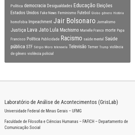
Educação
Eleições
democracia
Política
Desigualdades
Estados Unidos
Feminismo
Futebol
Fake News
Globo
gênero
História
Jair Bolsonaro
Impeachment
Jornalismo
homofobia
Lava Jato
Justiça
Lula
Machismo
morte
Marielle Franco
Papa
Racismo
Saúde
Política
Francisco
Publicidade
saúde mental
pública
Televisão
STF
Temer
Sérgio Moro
Trump
violência
telenovela
violência policial
de gênero
Laboratório de Análise de Acontecimentos (GrisLab)
Universidade Federal de Minas Gerais – UFMG
Faculdade de Filosofia e Ciências Humanas – FAFICH – Departamento de
Comunicação Social