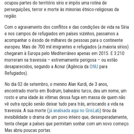
ocupou partes do território sírio e impôs uma rotina de
perseguições, terror e morte às minorias étnico-religiosas da
região.
Com o agravamento dos conflitos e das condições de vida na Síria
e nos campos de refugiados em países vizinhos, passamos a
acompanhar o êxodo de milhares de pessoas para o continente
europeu. Mais de 700 mil imigrantes e refugiados (a maioria sírios)
chegaram à Europa pelo Mediterrâneo apenas em 2015. E 3.210
morreram na travessia – extremamente perigosa – ou estão
desaparecidos, segundo a Acnur (Agência da
ONU
para
Refugiados).
No dia 02 de setembro, o menino Alan Kurdi, de 3 anos,
encontrado morto em Bodrum, balneário turco, deu um nome, um
rosto e uma idade às vítimas dessa fuga em massa de quem não
vê outra opção senão deixar tudo para trás, arriscando a vida na
travessia. A sua morte (
já analisada aqui no GrisLab
) tirou da
invisibilidade o drama de um povo inteiro que, desesperadamente,
tenta chegar a países que permitam sonhar com um novo começo.
Mas abriu poucas portas.