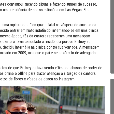
ntes continuou lançando álbuns e fazendo turnês de sucesso,
m uma residência de shows milionária em Las Vegas. Era o
re uma ruptura do cólon quase fatal na véspera do anúncio da
cide entrar em hiato indefinido, internando-se em uma clínica
 Na mesma época, fãs da cantora receberam uma mensagem
da cantora havia cancelado a residência porque Britney se
o, decidiu interná-la na clínica contra sua vontade. A mensagem
erminado em 2009, mas que o pai e seu exército de advogados
tos de que Britney estava sendo vítima de abusos de poder de
es online e offline para trazer atenção à situação da cantora,
otos de flores e vídeos de dança no Instagram.