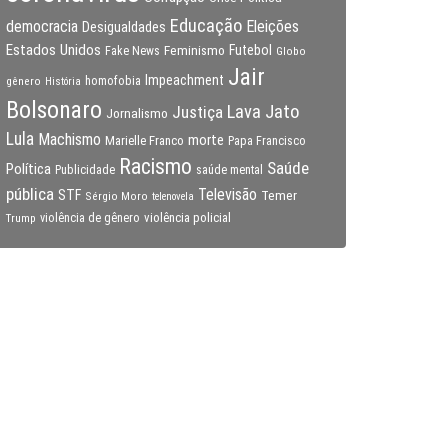
Educação
Eleições
democracia
Desigualdades
Estados Unidos
Feminismo
Futebol
Fake News
Globo
Jair
Impeachment
gênero
homofobia
História
Bolsonaro
Lava Jato
Justiça
Jornalismo
Lula
Machismo
morte
Marielle Franco
Papa Francisco
Racismo
Saúde
Política
Publicidade
saúde mental
pública
Televisão
STF
Temer
Sérgio Moro
telenovela
violência policial
Trump
violência de gênero