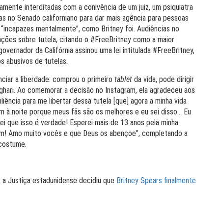
ente interditadas com a conivência de um juiz, um psiquiatra
s no Senado californiano para dar mais agência para pessoas
“incapazes mentalmente”, como Britney foi. Audiências no
ções sobre tutela, citando o #FreeBritney como a maior
governador da Califórnia assinou uma lei intitulada #FreeBritney,
s abusivos de tutelas.
nciar a liberdade: comprou o primeiro
tablet
da vida, pode dirigir
hari. Ao comemorar a decisão no Instagram, ela agradeceu aos
liência para me libertar dessa tutela [que] agora a minha vida
em à noite porque meus fãs são os melhores e eu sei disso… Eu
i que isso é verdade! Esperei mais de 13 anos pela minha
am! Amo muito vocês e que Deus os abençoe”, completando a
 costume.
, a Justiça estadunidense decidiu que
Britney Spears finalmente