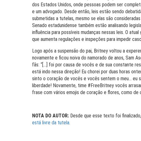
dos Estados Unidos, onde pessoas podem ser completam
e um advogado. Desde então, leis estão sendo debatida
submetidas a tutelas, mesmo se elas são consideradas 
Senado estadunidense também estão analisando legisla
influência para possíveis mudanças nessas leis. O atual 
que aumenta regulações e inspeções para impedir caso
Logo após a suspensão do pai, Britney voltou a expere
novamente e ficou noiva do namorado de anos, Sam Asg
fãs: “[…] foi por causa de vocês e de sua constante resi
está indo nessa direção! Eu chorei por duas horas ont
sinto o coração de vocês e vocês sentem o meu… eu se
liberdade! Novamente, time #FreeBritney vocês arras
frase com vários emojis de coração e flores, como de
NOTA DO AUTOR:
Desde que esse texto foi finalizado
está livre da tutela
.