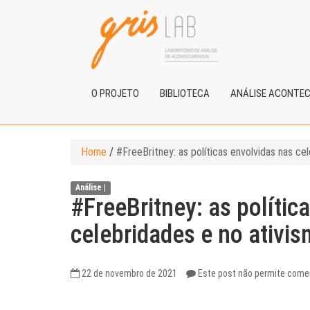
O PROJETO
BIBLIOTECA
ANÁLISE ACONTE
Home
/
#FreeBritney: as políticas envolvidas nas ce
Análise |
#FreeBritney: as polític
celebridades e no ativi
22 de novembro de 2021
Este post não permite come