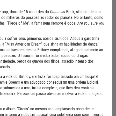
e pop, dona de 15 recordes do
Guinness
Book, símbolo de uma
o de milhares de pessoas ao redor do planeta. No entanto, como
das, “Piece of Me”, a fama nem sempre é doce.
Are you sure you
 a sofrer seus primeiros abalos sísmicos. Adeus à garotinha
, a “Miss American Dream” que tinha as habilidades de dança
a; entrava em cena a Britney complicada, afogada em meio ao
 pessoais. O tsunami foi arrebatador: abuso de drogas,
nsiedade, perda da guarda dos filhos, assédio intenso dos
cabado.
 a vida de Britney, a artista foi hospitalizada em um hospital
 Jamie Spears e um advogado conseguiram uma ordem judicial,
se submetida a uma tutela completa, que lhes deu controle
nanceira. Parecia um passo óbvio para salvar a vida e o legado
çou o álbum “Circus” no mesmo ano, emplacando recordes e
u retorno à indústria musical, uma coletânea com seus maiores