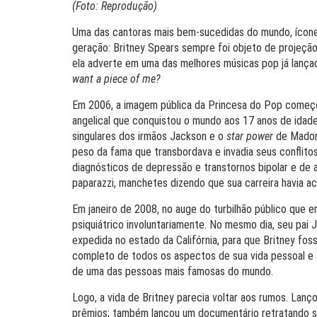
(Foto: Reprodução)
Uma das cantoras mais bem-sucedidas do mundo, ícon
geração: Britney Spears sempre foi objeto de projeçã
ela adverte em uma das melhores músicas pop já lança
want a piece of me?
Em 2006, a imagem pública da Princesa do Pop começou
angelical que conquistou o mundo aos 17 anos de idade
singulares dos irmãos Jackson e o
star power
de Madonn
peso da fama que transbordava e invadia seus conflitos
diagnósticos de depressão e transtornos bipolar e de a
paparazzi, manchetes dizendo que sua carreira havia a
Em janeiro de 2008, no auge do turbilhão público que era
psiquiátrico involuntariamente. No mesmo dia, seu pai
expedida no estado da Califórnia, para que Britney fos
completo de todos os aspectos de sua vida pessoal e fi
de uma das pessoas mais famosas do mundo.
Logo, a vida de Britney parecia voltar aos rumos. Lan
prêmios; também lançou um documentário retratando se