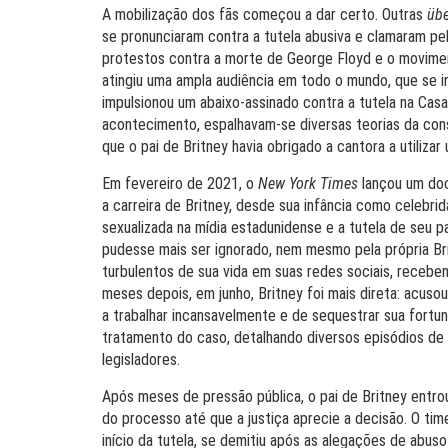
A mobilização dos fãs começou a dar certo. Outras
übe
se pronunciaram contra a tutela abusiva e clamaram pel
protestos contra a morte de George Floyd e o movim
atingiu uma ampla audiência em todo o mundo, que se 
impulsionou um abaixo-assinado contra a tutela na Cas
acontecimento, espalhavam-se diversas teorias da con
que o pai de Britney havia obrigado a cantora a utiliza
Em fevereiro de 2021, o
New York Times
lançou um doc
a carreira de Britney, desde sua infância como celebr
sexualizada na mídia estadunidense e a tutela de seu 
pudesse mais ser ignorado, nem mesmo pela própria Bri
turbulentos de sua vida em suas redes sociais, receben
meses depois, em junho, Britney foi mais direta: acusou
a trabalhar incansavelmente e de sequestrar sua fortuna
tratamento do caso, detalhando diversos episódios de 
legisladores.
Após meses de pressão pública, o pai de Britney entr
do processo até que a justiça aprecie a decisão. O ti
início da tutela, se demitiu após as alegações de abu