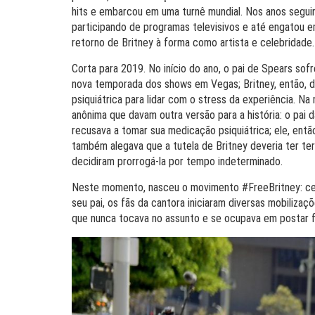
hits e embarcou em uma turnê mundial. Nos anos segui
participando de programas televisivos e até engatou e
retorno de Britney à forma como artista e celebridade.
Corta para 2019. No início do ano, o pai de Spears sof
nova temporada dos shows em Vegas; Britney, então, de
psiquiátrica para lidar com o stress da experiência.
anônima que davam outra versão para a história: o pai 
recusava a tomar sua medicação psiquiátrica; ele, entã
também alegava que a tutela de Britney deveria ter t
decidiram prorrogá-la por tempo indeterminado.
Neste momento, nasceu o movimento #FreeBritney: cer
seu pai, os fãs da cantora iniciaram diversas mobilizaçõ
que nunca tocava no assunto e se ocupava em postar f