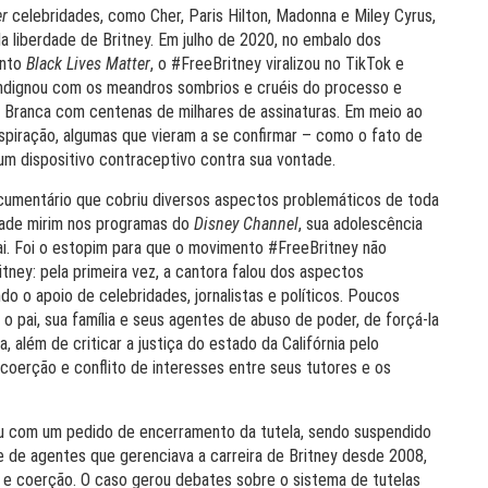
r
celebridades, como Cher, Paris Hilton, Madonna e Miley Cyrus,
a liberdade de Britney. Em julho de 2020, no embalo dos
ento
Black Lives Matter
, o #FreeBritney viralizou no TikTok e
indignou com os meandros sombrios e cruéis do processo e
a Branca com centenas de milhares de assinaturas. Em meio ao
spiração, algumas que vieram a se confirmar – como o fato de
r um dispositivo contraceptivo contra sua vontade.
umentário que cobriu diversos aspectos problemáticos de toda
idade mirim nos programas do
Disney Channel
, sua adolescência
pai. Foi o estopim para que o movimento #FreeBritney não
tney: pela primeira vez, a cantora falou dos aspectos
do o apoio de celebridades, jornalistas e políticos. Poucos
 o pai, sua família e seus agentes de abuso de poder, de forçá-la
, além de criticar a justiça do estado da Califórnia pelo
coerção e conflito de interesses entre seus tutores e os
ou com um pedido de encerramento da tutela, sendo suspendido
me de agentes que gerenciava a carreira de Britney desde 2008,
so e coerção. O caso gerou debates sobre o sistema de tutelas