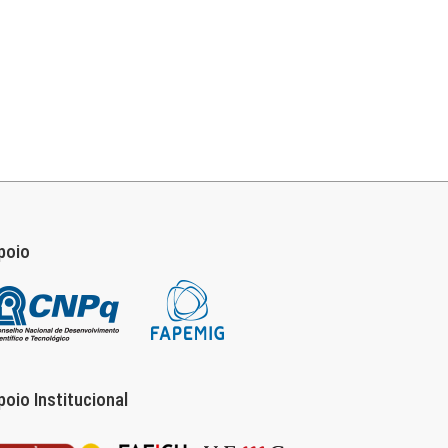
poio
poio Institucional