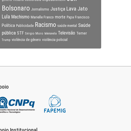
Bolsonaro
Lava Jato
Justiça
Jornalismo
Lula
Machismo
morte
Marielle Franco
Papa Francisco
Racismo
Saúde
Política
Publicidade
saúde mental
pública
Televisão
STF
Temer
Sérgio Moro
telenovela
violência policial
Trump
violência de gênero
poio
poio Institucional