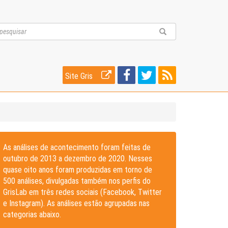
Site Gris
As análises de acontecimento foram feitas de
outubro de 2013 a dezembro de 2020. Nesses
quase oito anos foram produzidas em torno de
500 análises, divulgadas também nos perfis do
GrisLab em três redes sociais (Facebook, Twitter
e Instagram). As análises estão agrupadas nas
categorias abaixo.