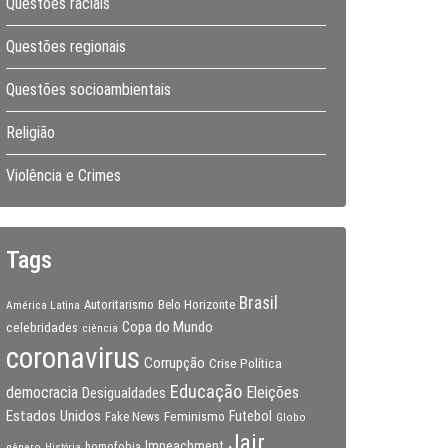
Questões raciais
Questões regionais
Questões socioambientais
Religião
Violência e Crimes
Tags
Brasil
Autoritarismo
Belo Horizonte
América Latina
Copa do Mundo
celebridades
ciência
coronavirus
Corrupção
Crise Política
Educação
Eleições
democracia
Desigualdades
Estados Unidos
Feminismo
Futebol
Fake News
Globo
Jair
Impeachment
gênero
homofobia
História