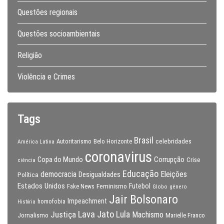
Questões regionais
Questões socioambientais
Religião
Violência e Crimes
Tags
Brasil
celebridades
Autoritarismo
Belo Horizonte
América Latina
coronavirus
Copa do Mundo
Corrupção
Crise
ciência
Educação
Eleições
democracia
Política
Desigualdades
Estados Unidos
Feminismo
Futebol
Fake News
Globo
gênero
Jair Bolsonaro
Impeachment
homofobia
História
Lava Jato
Justiça
Lula
Machismo
Jornalismo
Marielle Franco