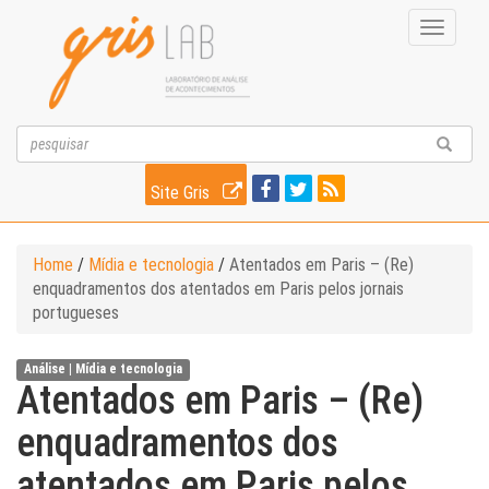
Toggle
navigati
Site Gris
Home
/
Mídia e tecnologia
/
Atentados em Paris – (Re)
enquadramentos dos atentados em Paris pelos jornais
portugueses
Análise |
Mídia e tecnologia
Atentados em Paris – (Re)
enquadramentos dos
atentados em Paris pelos