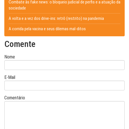
Combate às fake news: o bloqueio judicial de perfis e a atuação da
sociedade
A volta e a vez dos drive-ins: retrô (restrito) na pandemia
A corrida pela vacina e seus dilemas mal-ditos
Comente
Nome
E-Mail
Comentário