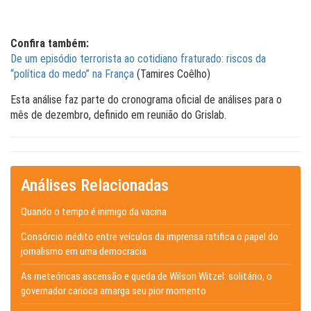
Confira também:
De um episódio terrorista ao cotidiano fraturado: riscos da
“política do medo” na França
(Tamires Coêlho)
Esta análise faz parte do cronograma oficial de análises para o
mês de dezembro, definido em reunião do Grislab.
Análises Relacionadas
Quando o tempo é inimigo da vacina
Consórcio inédito entre veículos da imprensa ratifica o papel do
jornalismo em uma democracia
As meteóricas ascensão e queda de Wilson Witzel: solitário, o
governador carioca amarga seu pior momento