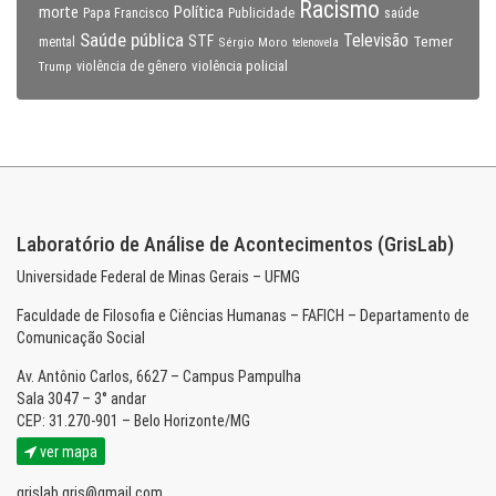
Racismo
morte
Política
Papa Francisco
Publicidade
saúde
Saúde pública
Televisão
STF
Temer
mental
Sérgio Moro
telenovela
violência policial
Trump
violência de gênero
Laboratório de Análise de Acontecimentos (GrisLab)
Universidade Federal de Minas Gerais – UFMG
Faculdade de Filosofia e Ciências Humanas – FAFICH – Departamento de
Comunicação Social
Av. Antônio Carlos, 6627 – Campus Pampulha
Sala 3047 – 3° andar
CEP: 31.270-901 – Belo Horizonte/MG
ver mapa
grislab.gris@gmail.com