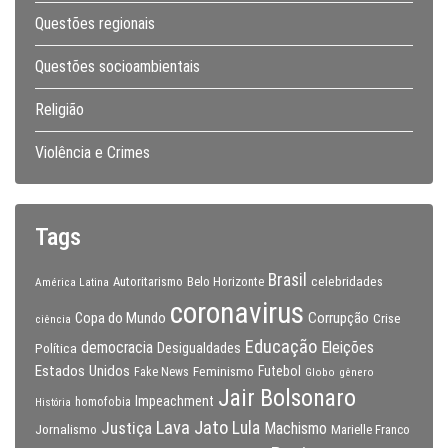
Questões regionais
Questões socioambientais
Religião
Violência e Crimes
Tags
Brasil
celebridades
Autoritarismo
Belo Horizonte
América Latina
coronavirus
Copa do Mundo
Corrupção
Crise
ciência
Educação
Eleições
democracia
Política
Desigualdades
Estados Unidos
Feminismo
Futebol
Fake News
Globo
gênero
Jair Bolsonaro
Impeachment
homofobia
História
Lava Jato
Justiça
Lula
Machismo
Jornalismo
Marielle Franco