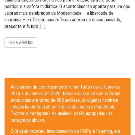
político e a esfera midiática. O acontecimento aponta para um dos
valores mais celebrados da Modernidade – a liberdade de
imprensa – e oferece uma reflexão acerca de nosso passado,
presente e futuro. […]
LER A ANÁLISE
As análises de acontecimento foram feitas de outubro de
2013 a dezembro de 2020. Nesses quase oito anos foram
produzidas em torno de 500 análises, divulgadas também
nos perfis do GrisLab em três redes sociais (Facebook,
Twitter e Instagram). As análises estão agrupadas nas
categorias abaixo.
O GrisLab recebeu financiamento do CNPq e Fapemig, em