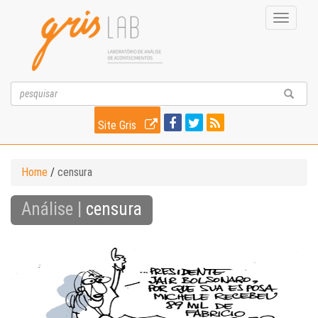
Toggle
navigati
Site Gris
Home
/
censura
Análise |
censura