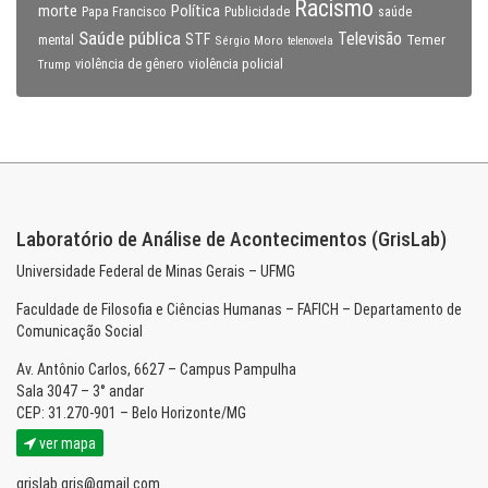
Racismo
morte
Política
Papa Francisco
Publicidade
saúde
Saúde pública
Televisão
STF
Temer
mental
Sérgio Moro
telenovela
violência policial
Trump
violência de gênero
Laboratório de Análise de Acontecimentos (GrisLab)
Universidade Federal de Minas Gerais – UFMG
Faculdade de Filosofia e Ciências Humanas – FAFICH – Departamento de
Comunicação Social
Av. Antônio Carlos, 6627 – Campus Pampulha
Sala 3047 – 3° andar
CEP: 31.270-901 – Belo Horizonte/MG
ver mapa
grislab.gris@gmail.com