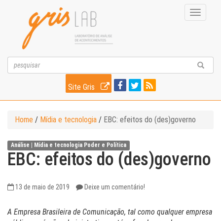
Toggle
navigati
Site Gris
Home
/
Mídia e tecnologia
/
EBC: efeitos do (des)governo
Análise |
Mídia e tecnologia
Poder e Política
EBC: efeitos do (des)governo
13 de maio de 2019
Deixe um comentário!
A Empresa Brasileira de Comunicação, tal como qualquer empresa