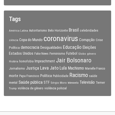
Tags
Brasil
celebridades
Autoritarismo
Belo Horizonte
América Latina
coronavirus
Copa do Mundo
Corrupção
Crise
ciência
Educação
Eleições
democracia
Política
Desigualdades
Estados Unidos
Feminismo
Futebol
Fake News
Globo
gênero
Jair Bolsonaro
Impeachment
homofobia
História
Lava Jato
Justiça
Lula
Machismo
Jornalismo
Marielle Franco
Racismo
morte
Política
Papa Francisco
Publicidade
saúde
Saúde pública
Televisão
STF
Temer
mental
Sérgio Moro
telenovela
violência policial
Trump
violência de gênero