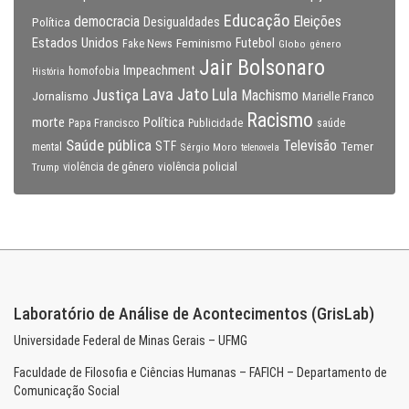
Educação
Eleições
democracia
Política
Desigualdades
Estados Unidos
Feminismo
Futebol
Fake News
Globo
gênero
Jair Bolsonaro
Impeachment
homofobia
História
Lava Jato
Justiça
Lula
Machismo
Jornalismo
Marielle Franco
Racismo
morte
Política
Papa Francisco
Publicidade
saúde
Saúde pública
Televisão
STF
Temer
mental
Sérgio Moro
telenovela
violência policial
Trump
violência de gênero
Laboratório de Análise de Acontecimentos (GrisLab)
Universidade Federal de Minas Gerais – UFMG
Faculdade de Filosofia e Ciências Humanas – FAFICH – Departamento de
Comunicação Social