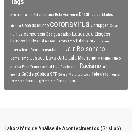
Tags
Brasil
celebridades
Autoritarismo
Belo Horizonte
América Latina
coronavirus
Copa do Mundo
Corrupção
Crise
ciência
Educação
Eleições
democracia
Política
Desigualdades
Estados Unidos
Feminismo
Futebol
Fake News
Globo
gênero
Jair Bolsonaro
Impeachment
homofobia
História
Lava Jato
Justiça
Lula
Machismo
Jornalismo
Marielle Franco
Racismo
morte
Política
Papa Francisco
Publicidade
saúde
Saúde pública
Televisão
STF
Temer
mental
Sérgio Moro
telenovela
violência policial
Trump
violência de gênero
Laboratório de Análise de Acontecimentos (GrisLab)