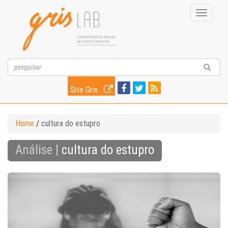
Toggle
navigati
Site Gris
Home
/
cultura do estupro
Análise |
cultura do estupro