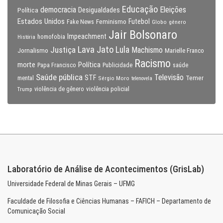
Educação
Eleições
democracia
Política
Desigualdades
Estados Unidos
Feminismo
Futebol
Fake News
Globo
gênero
Jair Bolsonaro
Impeachment
homofobia
História
Lava Jato
Justiça
Lula
Machismo
Jornalismo
Marielle Franco
Racismo
morte
Política
Papa Francisco
Publicidade
saúde
Saúde pública
Televisão
STF
Temer
mental
Sérgio Moro
telenovela
violência policial
Trump
violência de gênero
Laboratório de Análise de Acontecimentos (GrisLab)
Universidade Federal de Minas Gerais – UFMG
Faculdade de Filosofia e Ciências Humanas – FAFICH – Departamento de
Comunicação Social