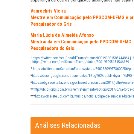
Vanrochris Vieira
Mestre em Comunicação pelo PPGCOM-UFMG e prof
Pesquisador do Gris
Maria Lúcia de Almeida Afonso
Mestranda em Comunicação pelo PPGCOM-UFMG
Pesquisadora do Gris
¹
https://twitter.com/realDonaldTrump/status/890193981585444864 |
|
https://twitter.com/realDonaldTrump/status/890197095151546369
²
https://twitter.com/CanadianForces/status/890288099573600256/pho
*
https://docs.google.com/document/d/1GogWC9aqpkNvbycr__YM90
*
https://idg.receita.fazenda.gov.br/noticias/ascom/2017/julho/receita
**
http://dc.clicrbs.com.br/sc/entretenimento/noticia/2017/07/a-forca
***
https://omelete.uol.com.br/musica/noticia/clipe-de-sua-cara-bate-
Análises Relacionadas