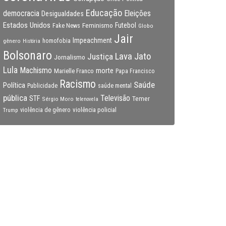
Educação
Eleições
democracia
Desigualdades
Estados Unidos
Feminismo
Futebol
Fake News
Globo
Jair
Impeachment
gênero
homofobia
História
Bolsonaro
Lava Jato
Justiça
Jornalismo
Lula
Machismo
morte
Marielle Franco
Papa Francisco
Racismo
Saúde
Política
Publicidade
saúde mental
pública
Televisão
STF
Temer
Sérgio Moro
telenovela
violência policial
Trump
violência de gênero