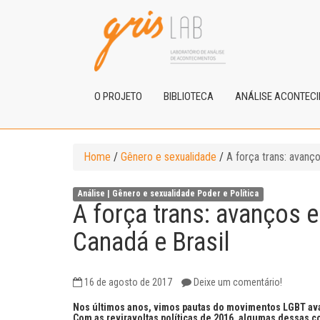
O PROJETO
BIBLIOTECA
ANÁLISE ACONTEC
Home
/
Gênero e sexualidade
/
A força trans: avanç
Análise |
Gênero e sexualidade
Poder e Política
A força trans: avanços 
Canadá e Brasil
16 de agosto de 2017
Deixe um comentário!
Nos últimos anos, vimos pautas do movimentos LGBT ava
Com as reviravoltas políticas de 2016, algumas dessas 