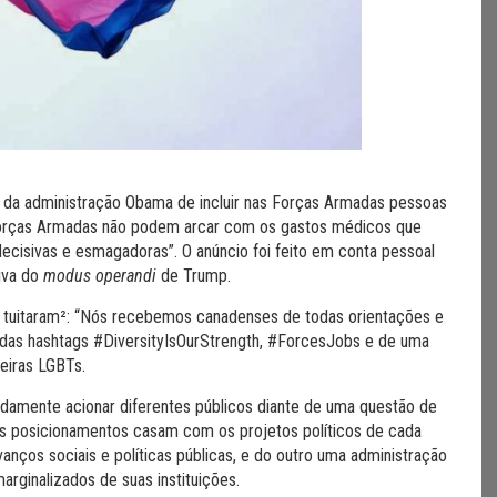
 da administração Obama de incluir nas Forças Armadas pessoas
s Forças Armadas não podem arcar com os gastos médicos que
decisivas e esmagadoras”. O anúncio foi feito em conta pessoal
tiva do
modus operandi
de Trump.
tuitaram²
: “Nós recebemos canadenses de todas orientações e
 das hashtags #DiversityIsOurStrength, #ForcesJobs e de uma
deiras LGBTs.
mente acionar diferentes públicos diante de uma questão de
os posicionamentos casam com os projetos políticos de cada
nços sociais e políticas públicas, e do outro uma administração
rginalizados de suas instituições.