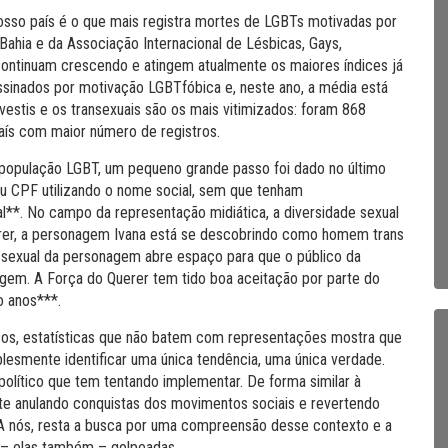
Nosso país é o que mais registra mortes de LGBTs motivadas por
hia e da Associação Internacional de Lésbicas, Gays,
continuam crescendo e atingem atualmente os maiores índices já
sinados por motivação LGBTfóbica e, neste ano, a média está
estis e os transexuais são os mais vitimizados: foram 868
aís com maior número de registros.
 população LGBT, um pequeno grande passo foi dado no último
eu CPF utilizando o nome social, sem que tenham
al**. No campo da representação midiática, a diversidade sexual
erer, a personagem Ivana está se descobrindo como homem trans
o sexual da personagem abre espaço para que o público da
gem. A Força do Querer tem tido boa aceitação por parte do
o anos***.
os, estatísticas que não batem com representações mostra que
plesmente identificar uma única tendência, uma única verdade.
político que tem tentando implementar. De forma similar à
e anulando conquistas dos movimentos sociais e revertendo
. A nós, resta a busca por uma compreensão desse contexto e a
 – elas também – golpeadas.