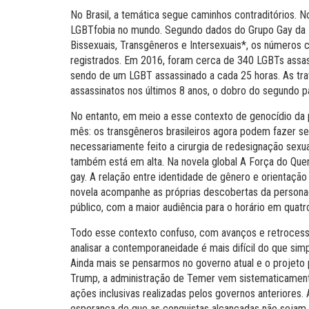
No Brasil, a temática segue caminhos contraditórios. 
LGBTfobia no mundo. Segundo dados do Grupo Gay da Ba
Bissexuais, Transgêneros e Intersexuais*, os números 
registrados. Em 2016, foram cerca de 340 LGBTs assas
sendo de um LGBT assassinado a cada 25 horas. As trav
assassinatos nos últimos 8 anos, o dobro do segundo p
No entanto, em meio a esse contexto de genocídio da
mês: os transgêneros brasileiros agora podem fazer s
necessariamente feito a cirurgia de redesignação sexu
também está em alta. Na novela global A Força do Qu
gay. A relação entre identidade de gênero e orientaçã
novela acompanhe as próprias descobertas da persona
público, com a maior audiência para o horário em quatr
Todo esse contexto confuso, com avanços e retrocess
analisar a contemporaneidade é mais difícil do que sim
Ainda mais se pensarmos no governo atual e o projeto 
Trump, a administração de Temer vem sistematicament
ações inclusivas realizadas pelos governos anteriores
esperança de que as conquistas alcançadas não sejam