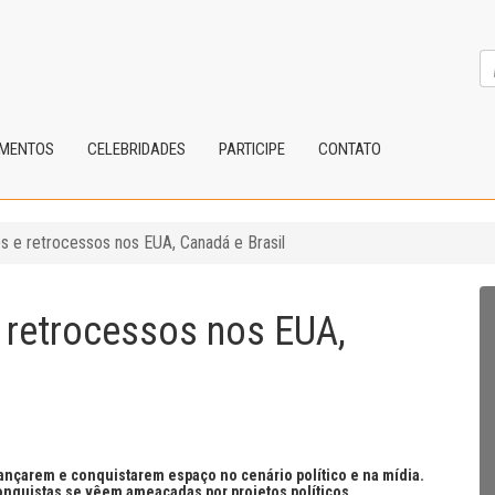
IMENTOS
CELEBRIDADES
PARTICIPE
CONTATO
os e retrocessos nos EUA, Canadá e Brasil
e retrocessos nos EUA,
nçarem e conquistarem espaço no cenário político e na mídia.
conquistas se vêem ameaçadas por projetos políticos