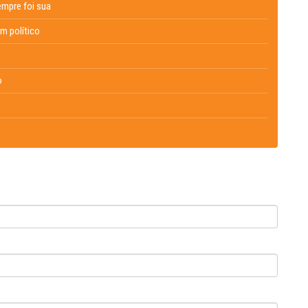
empre foi sua
um político
o