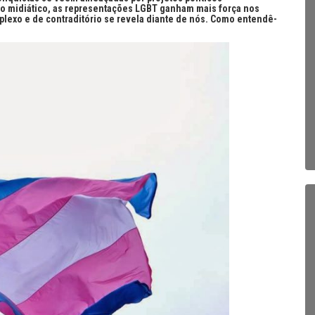
po midiático, as representações LGBT ganham mais força nos
exo e de contraditório se revela diante de nós. Como entendê-