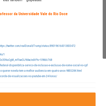
essor da Universidade Vale do Rio Doce
https://twitter.com/realDonaldTrump/status/890196164313833472
to/1
h0c35NuCgM_mFkwCIJ9dw/edit?ts=598dc768
-federal-disponibiliza-servico-de-inclusao-e-exclusao-de-nome-social-no-cpf
-do-querer-novela-tem-a-melhor-audiencia-em-quatro-anos-9855284.html
recorde-de-visualizacoes-no-youtube-em-24-horas/