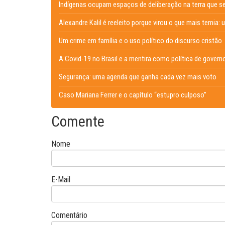
Indígenas ocupam espaços de deliberação na terra que s
Alexandre Kalil é reeleito porque virou o que mais temia: 
Um crime em família e o uso político do discurso cristão
A Covid-19 no Brasil e a mentira como política de govern
Segurança: uma agenda que ganha cada vez mais voto
Caso Mariana Ferrer e o capítulo “estupro culposo”
Comente
Nome
E-Mail
Comentário