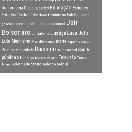
Educação
Eleições
democracia
Desigualdades
Estados Unidos
Feminismo
Futebol
Fake News
Globo
Jair
Impeachment
gênero
homofobia
História
Bolsonaro
Lava Jato
Justiça
Jornalismo
Lula
Machismo
morte
Marielle Franco
Papa Francisco
Racismo
Saúde
Política
Publicidade
saúde mental
pública
Televisão
STF
Temer
Sérgio Moro
telenovela
violência policial
Trump
violência de gênero