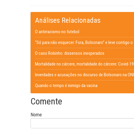
Análises Relacionadas
O antirracismo no futebol
“Só para não esquecer: Fora, Bolsonaro” e leve contigo 
O caso Robinho: dissensos inesperados
Mortalidade no cárcere, mortalidade do cárcere: Covid-19 
Inverdades e acusações no discurso de Bolsonaro na ON
Quando o tempo é inimigo da vacina
Comente
Nome