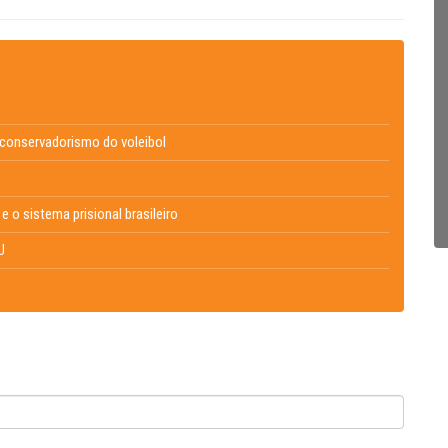
o conservadorismo do voleibol
e o sistema prisional brasileiro
U