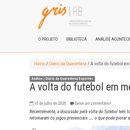
O PROJETO
BIBLIOTECA
ANÁLISE ACONTEC
Home
/
Diário da Quarentena
/
A volta do futebol e
Análise |
Diário da Quarentena
Esportes
A volta do futebol em m
10 de julho de 2020
Deixe um comentário!
Recentemente, a discussão pela volta do futebol tem t
retomaram os jogos presenciais
ㅡ
o que pode piorar a