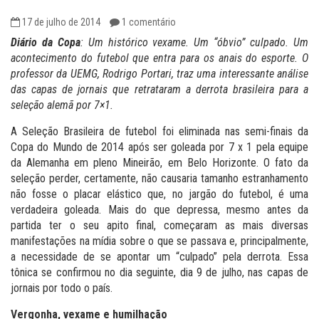
17 de julho de 2014
1 comentário
Diário da Copa
: Um histórico vexame. Um “óbvio” culpado. Um
acontecimento do futebol que entra para os anais do esporte. O
professor da UEMG, Rodrigo Portari, traz uma interessante análise
das capas de jornais que retrataram a derrota brasileira para a
seleção alemã por 7×1.
A Seleção Brasileira de futebol foi eliminada nas semi-finais da
Copa do Mundo de 2014 após ser goleada por 7 x 1 pela equipe
da Alemanha em pleno Mineirão, em Belo Horizonte. O fato da
seleção perder, certamente, não causaria tamanho estranhamento
não fosse o placar elástico que, no jargão do futebol, é uma
verdadeira goleada. Mais do que depressa, mesmo antes da
partida ter o seu apito final, começaram as mais diversas
manifestações na mídia sobre o que se passava e, principalmente,
a necessidade de se apontar um “culpado” pela derrota. Essa
tônica se confirmou no dia seguinte, dia 9 de julho, nas capas de
jornais por todo o país.
Vergonha, vexame e humilhação