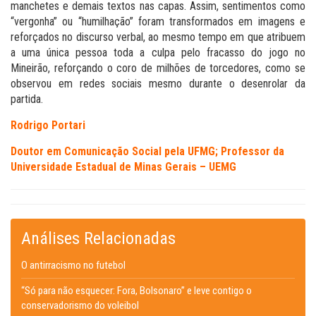
manchetes e demais textos nas capas. Assim, sentimentos como
“vergonha” ou “humilhação” foram transformados em imagens e
reforçados no discurso verbal, ao mesmo tempo em que atribuem
a uma única pessoa toda a culpa pelo fracasso do jogo no
Mineirão, reforçando o coro de milhões de torcedores, como se
observou em redes sociais mesmo durante o desenrolar da
partida.
Rodrigo Portari
Doutor em Comunicação Social pela UFMG; Professor da
Universidade Estadual de Minas Gerais – UEMG
Análises Relacionadas
O antirracismo no futebol
“Só para não esquecer: Fora, Bolsonaro” e leve contigo o
conservadorismo do voleibol