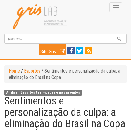
Toggle
navigati
Site Gris
Home
/
Esportes
/
Sentimentos e personalização da culpa: a
eliminação do Brasil na Copa
Análise |
Esportes
Festividades e megaeventos
Sentimentos e
personalização da culpa: a
eliminação do Brasil na Copa