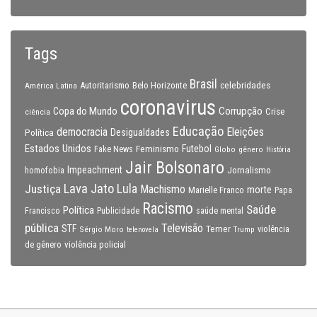
Tags
Brasil
celebridades
Autoritarismo
Belo Horizonte
América Latina
coronavirus
Copa do Mundo
Corrupção
Crise
ciência
Educação
Eleições
democracia
Política
Desigualdades
Estados Unidos
Feminismo
Futebol
Fake News
Globo
gênero
História
Jair Bolsonaro
Impeachment
Jornalismo
homofobia
Lava Jato
Justiça
Lula
Machismo
morte
Marielle Franco
Papa
Racismo
Saúde
Política
Francisco
Publicidade
saúde mental
pública
Televisão
STF
Temer
Sérgio Moro
Trump
violência
telenovela
violência policial
de gênero