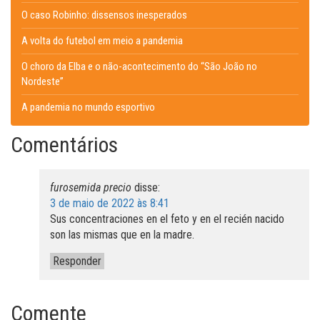
O caso Robinho: dissensos inesperados
A volta do futebol em meio a pandemia
O choro da Elba e o não-acontecimento do “São João no
Nordeste”
A pandemia no mundo esportivo
Comentários
furosemida precio
disse:
3 de maio de 2022 às 8:41
Sus concentraciones en el feto y en el recién nacido
son las mismas que en la madre.
Responder
Comente