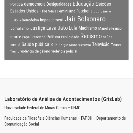
Educação
Eleições
democracia
Política
Desigualdades
Estados Unidos
Feminismo
Futebol
Fake News
Globo
gênero
Jair Bolsonaro
Impeachment
homofobia
História
Lava Jato
Justiça
Lula
Machismo
Jornalismo
Marielle Franco
Racismo
morte
Política
Papa Francisco
Publicidade
saúde
Saúde pública
Televisão
STF
Temer
mental
Sérgio Moro
telenovela
violência policial
Trump
violência de gênero
Laboratório de Análise de Acontecimentos (GrisLab)
Universidade Federal de Minas Gerais – UFMG
Faculdade de Filosofia e Ciências Humanas – FAFICH – Departamento de
Comunicação Social