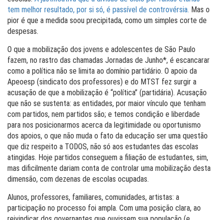
tem melhor resultado, por si só, é passível de controvérsia.
Mas o
pior é que a medida soou precipitada, como um simples corte de
despesas.
O que a mobilização dos jovens e adolescentes de São Paulo
fazem, no rastro das chamadas Jornadas de Junho*, é escancarar
como a política não se limita ao domínio partidário. O apoio da
Apeoesp (sindicato dos professores) e do MTST fez surgir a
acusação de que a mobilização é “política” (partidária). Acusação
que não se sustenta: as entidades, por maior vínculo que tenham
com partidos, nem partidos são; e temos condição e liberdade
para nos posicionarmos acerca da legitimidade ou oportunismo
dos apoios, o que não muda o fato da educação ser uma questão
que diz respeito a TODOS, não só aos estudantes das escolas
atingidas. Hoje partidos conseguem a filiação de estudantes, sim,
mas dificilmente dariam conta de controlar uma mobilização desta
dimensão, com dezenas de escolas ocupadas.
Alunos, professores, familiares, comunidades, artistas: a
participação no processo foi ampla. Com uma posição clara, ao
reivindicar dos governantes que ouvissem sua população (e