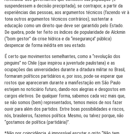
suspendessem a decisão precipitada); se contrapor, a partir da
experiências das pessoas, aos argumentos técnicos (fazendo vir à
tona outros argumentos técnicos contrários); sustentar a
educação como um direito que deve ser garantido pelo Estado.
De quebra, pode ter feito os índices de popularidade de Alckmin
(“bom gestor” da crise hídrica e da “insegurança” pública)
despencar de forma inédita em seu estado.
É certo que movimentos semelhantes, como a “revolução dos
pinguins” no Chile (que inspirou a juventude paulistana) e as
ocupações das universidades durante a ditadura militar no Brasil,
formaram políticos partidários e, por isso, pode-se esperar que
rostos que apareceram durante a manifestação em São Paulo
estejam no noticiário futuro, dando-nos alegrias e desgostos em
cargos eletivos. De qualquer forma, sabemos cada vez mais que,
se não somos (bem) representados, temos meios de nos fazer
ouvir para além dos partidos. Entre boas possibilidades e riscos,
nós, brasileiros, fazemos política. Mesmo, ou talvez porque, não
“gostamos de política (partidária)”.
*Não por coincidência, é impossível escutar o grito “Não tem