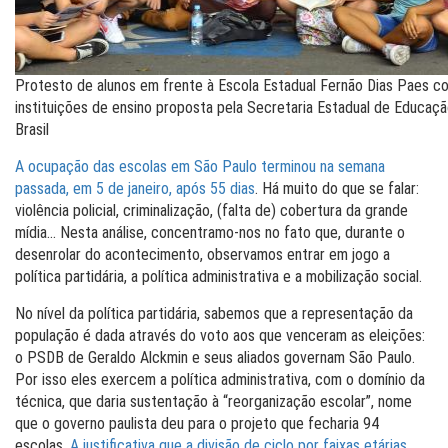
Protesto de alunos em frente à Escola Estadual Fernão Dias Paes co
instituições de ensino proposta pela Secretaria Estadual de Educa
Brasil
A ocupação das escolas em São Paulo terminou na semana
passada, em 5 de janeiro, após 55 dias
. Há muito do que se falar:
violência policial, criminalização, (falta de) cobertura da grande
mídia… Nesta análise, concentramo-nos no fato que, durante o
desenrolar do acontecimento, observamos entrar em jogo a
política partidária, a política administrativa e a mobilização social.
No nível da política partidária, sabemos que a representação da
população é dada através do voto aos que venceram as eleições:
o PSDB de Geraldo Alckmin e seus aliados governam São Paulo.
Por isso eles exercem a política administrativa, com o domínio da
técnica, que daria sustentação à “reorganização escolar”, nome
que o governo paulista deu para o projeto que fecharia 94
escolas.
A justificativa que a divisão de ciclo por faixas etárias