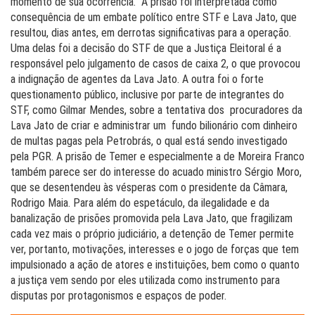
momento de sua ocorrência. A prisão foi interpretada como
consequência de um embate político entre STF e Lava Jato, que
resultou, dias antes, em derrotas significativas para a operação.
Uma delas foi a decisão do STF de que a Justiça Eleitoral é a
responsável pelo julgamento de casos de caixa 2, o que provocou
a indignação de agentes da Lava Jato. A outra foi o forte
questionamento público, inclusive por parte de integrantes do
STF, como Gilmar Mendes, sobre a tentativa dos procuradores da
Lava Jato de criar e administrar um fundo bilionário com dinheiro
de multas pagas pela Petrobrás, o qual está sendo investigado
pela PGR. A prisão de Temer e especialmente a de Moreira Franco
também parece ser do interesse do acuado ministro Sérgio Moro,
que se desentendeu às vésperas com o presidente da Câmara,
Rodrigo Maia. Para além do espetáculo, da ilegalidade e da
banalização de prisões promovida pela Lava Jato, que fragilizam
cada vez mais o próprio judiciário, a detenção de Temer permite
ver, portanto, motivações, interesses e o jogo de forças que tem
impulsionado a ação de atores e instituições, bem como o quanto
a justiça vem sendo por eles utilizada como instrumento para
disputas por protagonismos e espaços de poder.