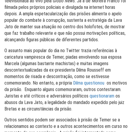
televisionada ao vivo pela
Globo News
. Já a de Moreira Franco foi
filmada pelos próprios policiais e divulgada na internet horas
depois. A ampla espetacularização das prisões alimenta o apelo
popular do combate à corrupção, sustenta a estratégia da Lava
Jato de manter sua atuação no centro dos holofotes, de mostrar
que faz trabalho relevante e que não possui motivações políticas,
alcançando figuras públicas de diferentes partidos.
O assunto mais popular do dia no Twitter trazia referências à
caricatura vampiresca de Temer, piadas envolvendo sua esposa
Marcela (algumas bastante machistas) e muitas imagens
descontextualizadas da ex-presidenta Dilma Rousseff em
momentos de risada e descontração, como se estivesse
comemorando. No entanto, a própria
Dilma questionou
os motivos
da prisão. Enquanto alguns comemoraram, outros contestaram.
Juristas e até críticos e adversários políticos
questionaram
os
abusos da Lava Jato, a legalidade do mandado expedido pelo juiz
Bretas e as circunstâncias da prisão.
Outros sentidos podem ser associados à prisão de Temer se a
relacionamos ao contexto e a outros acontecimentos em curso no