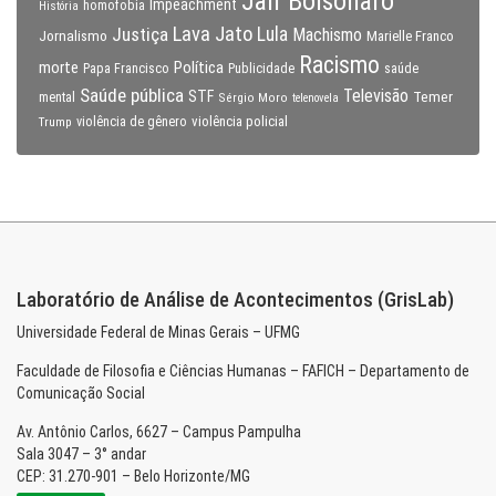
Jair Bolsonaro
Impeachment
homofobia
História
Lava Jato
Justiça
Lula
Machismo
Jornalismo
Marielle Franco
Racismo
morte
Política
Papa Francisco
Publicidade
saúde
Saúde pública
Televisão
STF
Temer
mental
Sérgio Moro
telenovela
violência policial
Trump
violência de gênero
Laboratório de Análise de Acontecimentos (GrisLab)
Universidade Federal de Minas Gerais – UFMG
Faculdade de Filosofia e Ciências Humanas – FAFICH – Departamento de
Comunicação Social
Av. Antônio Carlos, 6627 – Campus Pampulha
Sala 3047 – 3° andar
CEP: 31.270-901 – Belo Horizonte/MG