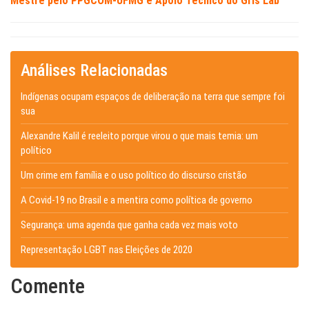
Mestre pelo PPGCOM-UFMG e Apoio Técnico do Gris Lab
Análises Relacionadas
Indígenas ocupam espaços de deliberação na terra que sempre foi
sua
Alexandre Kalil é reeleito porque virou o que mais temia: um
político
Um crime em família e o uso político do discurso cristão
A Covid-19 no Brasil e a mentira como política de governo
Segurança: uma agenda que ganha cada vez mais voto
Representação LGBT nas Eleições de 2020
Comente