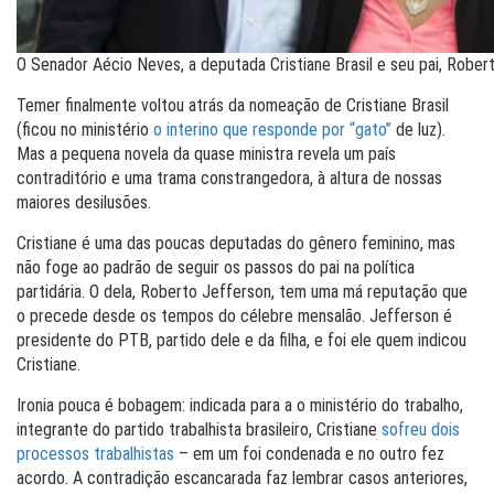
O Senador Aécio Neves, a deputada Cristiane Brasil e seu pai, Rober
Temer finalmente voltou atrás da nomeação de Cristiane Brasil
(ficou no ministério
o interino que responde por “gato”
de luz).
Mas a pequena novela da quase ministra revela um país
contraditório e uma trama constrangedora, à altura de nossas
maiores desilusões.
Cristiane é uma das poucas deputadas do gênero feminino, mas
não foge ao padrão de seguir os passos do pai na política
partidária. O dela, Roberto Jefferson, tem uma má reputação que
o precede desde os tempos do célebre mensalão. Jefferson é
presidente do PTB, partido dele e da filha, e foi ele quem indicou
Cristiane.
Ironia pouca é bobagem: indicada para a o ministério do trabalho,
integrante do partido trabalhista brasileiro, Cristiane
sofreu dois
processos trabalhistas
– em um foi condenada e no outro fez
acordo. A contradição escancarada faz lembrar casos anteriores,