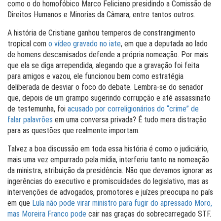
como o do homofóbico Marco Feliciano presidindo a Comissão de
Direitos Humanos e Minorias da Câmara, entre tantos outros.
A história de Cristiane ganhou temperos de constrangimento
tropical com
o vídeo gravado no iate
, em que a deputada ao lado
de homens descamisados defende a própria nomeação. Por mais
que ela se diga arrependida, alegando que a gravação foi feita
para amigos e vazou, ele funcionou bem como estratégia
deliberada de desviar o foco do debate. Lembra-se do senador
que, depois de um grampo sugerindo corrupção e até assassinato
de testemunha, foi
acusado por correligionários do “crime” de
falar palavrões
em uma conversa privada? É tudo mera distração
para as questões que realmente importam.
Talvez a boa discussão em toda essa história é como o judiciário,
mais uma vez empurrado pela mídia, interferiu tanto na nomeação
da ministra, atribuição da presidência. Não que devamos ignorar as
ingerências do executivo e promiscuidades do legislativo, mas as
intervenções de advogados, promotores e juízes preocupa no país
em que
Lula não pode virar ministro para fugir do apressado Moro,
mas Moreira Franco pode
cair nas graças do sobrecarregado STF.