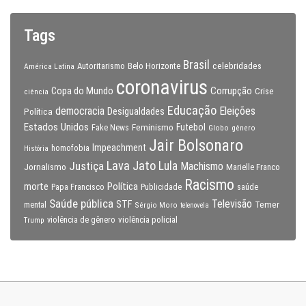
Tags
Brasil
celebridades
Autoritarismo
Belo Horizonte
América Latina
coronavirus
Copa do Mundo
Corrupção
Crise
ciência
Educação
Eleições
democracia
Política
Desigualdades
Estados Unidos
Feminismo
Futebol
Fake News
Globo
gênero
Jair Bolsonaro
Impeachment
homofobia
História
Lava Jato
Justiça
Lula
Machismo
Jornalismo
Marielle Franco
Racismo
morte
Política
Papa Francisco
Publicidade
saúde
Saúde pública
Televisão
STF
Temer
mental
Sérgio Moro
telenovela
violência policial
Trump
violência de gênero