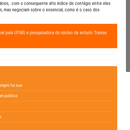
itários, com o consequente alto índice de contágio entre eles
m, mas negociam sobre o essencial, como é o caso dos
ial pela UFMG e pesquisadora do núcleo de estudo Tramas
empre foi sua
um político
o