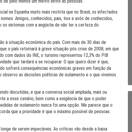
io de pelo menos um metro entre as pessoas.
al na Espanha muito mais restrita que no Brasil, os infectados
nomes. Amigos, conhecidos, pais, tios e avós de conhecidos,
do os sintomas com a angústia de não ter a certeza do
o à situação econômica do país. Com mais de 30 dias de
m que o país retornará à grave situação pós crise de 2008, em que
rdo com dados do INE, o turismo representou 12,3% do PIB
dade que tardará a se recuperar. O que quero dizer é que,
todo sofrerá consequências econômicas graves em função da
o observo as decisões políticas de isolamento e o que vivemos
do discutidas, e que a conversa social ampliada, mais ou
nte a esse cenário, bem como a exigência de que o poder
 medidas de isolamento nunca foi uma opção. Me parece que o
orda que a prioridade é que o máximo possível de pessoas
longe de serem impecáveis. As críticas vão desde a baixa