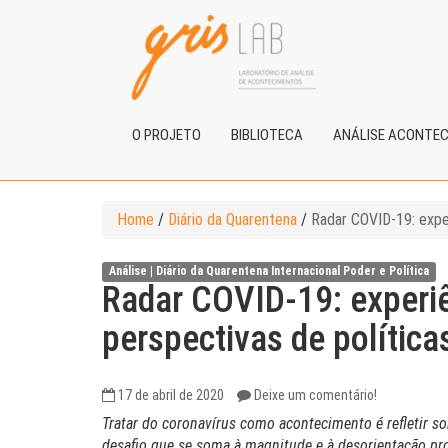
O PROJETO
BIBLIOTECA
ANÁLISE ACONTE
Home
/
Diário da Quarentena
/
Radar COVID-19: exper
Análise |
Diário da Quarentena
Internacional
Poder e Política
Radar COVID-19: experiê
perspectivas de política
17 de abril de 2020
Deixe um comentário!
Tratar do coronavírus como acontecimento é refletir s
desafio que se soma à magnitude e à desorientação pr