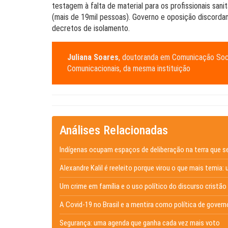
testagem à falta de material para os profissionais san
(mais de 19mil pessoas). Governo e oposição discorda
decretos de isolamento.
Juliana Soares
, doutoranda em Comunicação Soc
Comunicacionais, da mesma instituição
Análises Relacionadas
Indígenas ocupam espaços de deliberação na terra que s
Alexandre Kalil é reeleito porque virou o que mais temia: 
Um crime em família e o uso político do discurso cristão
A Covid-19 no Brasil e a mentira como política de govern
Segurança: uma agenda que ganha cada vez mais voto