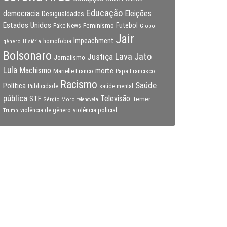
Educação
Eleições
democracia
Desigualdades
Estados Unidos
Feminismo
Futebol
Fake News
Globo
Jair
Impeachment
gênero
homofobia
História
Bolsonaro
Lava Jato
Justiça
Jornalismo
Lula
Machismo
morte
Marielle Franco
Papa Francisco
Racismo
Saúde
Política
Publicidade
saúde mental
pública
Televisão
STF
Temer
Sérgio Moro
telenovela
violência policial
Trump
violência de gênero