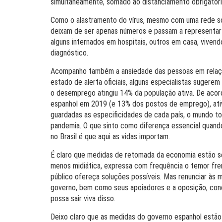
simultaneamente, somado ao distanciamento obrigatór
Como o alastramento do vírus, mesmo com uma rede soci
deixam de ser apenas números e passam a representar 
alguns internados em hospitais, outros em casa, viven
diagnóstico.
Acompanho também a ansiedade das pessoas em relaçã
estado de alerta oficiais, alguns especialistas sugere
o desemprego atingiu 14% da população ativa. De aco
espanhol em 2019 (e 13% dos postos de emprego), ativi
guardadas as especificidades de cada país, o mundo 
pandemia. O que sinto como diferença essencial quand
no Brasil é que aqui as vidas importam.
É claro que medidas de retomada da economia estão sen
menos midiática, expressa com frequência o temor fre
público ofereça soluções possíveis. Mas renunciar às
governo, bem como seus apoiadores e a oposição, conc
possa sair viva disso.
Deixo claro que as medidas do governo espanhol estão 