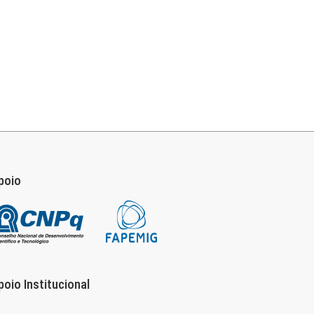
poio
poio Institucional