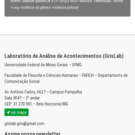
Saúde pública
Televisão
STF
Temer
mental
Sérgio Moro
telenovela
violência policial
Trump
violência de gênero
Laboratório de Análise de Acontecimentos (GrisLab)
Universidade Federal de Minas Gerais – UFMG
Faculdade de Filosofia e Ciências Humanas – FAFICH – Departamento de
Comunicação Social
Av. Antônio Carlos, 6627 – Campus Pampulha
Sala 3047 – 3° andar
CEP: 31.270-901 – Belo Horizonte/MG
ver mapa
grislab.gris@gmail.com
Assine nossa newsletter