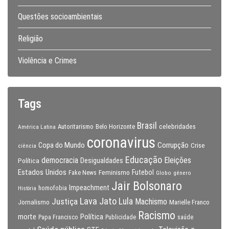
Questões socioambientais
Religião
Violência e Crimes
Tags
Brasil
celebridades
Autoritarismo
Belo Horizonte
América Latina
coronavirus
Copa do Mundo
Corrupção
Crise
ciência
Educação
Eleições
democracia
Política
Desigualdades
Estados Unidos
Feminismo
Futebol
Fake News
Globo
gênero
Jair Bolsonaro
Impeachment
homofobia
História
Lava Jato
Justiça
Lula
Machismo
Jornalismo
Marielle Franco
Racismo
morte
Política
Papa Francisco
Publicidade
saúde