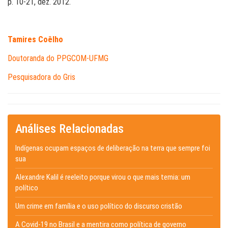
p. 10-21, dez. 2012.
Tamires Coêlho
Doutoranda do PPGCOM-UFMG
Pesquisadora do Gris
Análises Relacionadas
Indígenas ocupam espaços de deliberação na terra que sempre foi
sua
Alexandre Kalil é reeleito porque virou o que mais temia: um
político
Um crime em família e o uso político do discurso cristão
A Covid-19 no Brasil e a mentira como política de governo