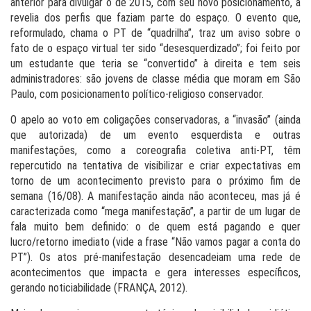
anterior para divulgar o de 2015, com seu novo posicionamento, à
revelia dos perfis que faziam parte do espaço. O evento que,
reformulado, chama o PT de “quadrilha”, traz um aviso sobre o
fato de o espaço virtual ter sido “desesquerdizado”; foi feito por
um estudante que teria se “convertido” à direita e tem seis
administradores: são jovens de classe média que moram em São
Paulo, com posicionamento político-religioso conservador.
O apelo ao voto em coligações conservadoras, a “invasão” (ainda
que autorizada) de um evento esquerdista e outras
manifestações, como a coreografia coletiva anti-PT, têm
repercutido na tentativa de visibilizar e criar expectativas em
torno de um acontecimento previsto para o próximo fim de
semana (16/08). A manifestação ainda não aconteceu, mas já é
caracterizada como “mega manifestação”, a partir de um lugar de
fala muito bem definido: o de quem está pagando e quer
lucro/retorno imediato (vide a frase “Não vamos pagar a conta do
PT”). Os atos pré-manifestação desencadeiam uma rede de
acontecimentos que impacta e gera interesses específicos,
gerando noticiabilidade (FRANÇA, 2012).