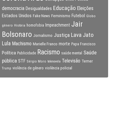
Educação
Eleições
democracia
Desigualdades
Estados Unidos
Feminismo
Futebol
Fake News
Globo
Jair
Impeachment
gênero
homofobia
História
Bolsonaro
Lava Jato
Justiça
Jornalismo
Lula
Machismo
morte
Marielle Franco
Papa Francisco
Racismo
Saúde
Política
Publicidade
saúde mental
pública
Televisão
STF
Temer
Sérgio Moro
telenovela
violência policial
Trump
violência de gênero