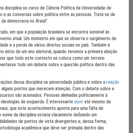
a disciplina no curso de Ciência Política da Universidade de
rio e as conversas sobre política entre as pessoas. Trata-se de
da democracia no Brasil”.
ado, em que a população brasileira se encontra sensível às
governo atual. Um momento em que se observa o surgimento de
de e a perda de vários direitos sociais no país. Também é
início de um ano eleitoral, quando teremos a primeira eleição
dizer que todo este contexto se coloca como um terreno
vimentasse todo um debate sobre a questão política dentro das
cações dessa disciplina na universidade pública e sobre a
reação
na alguns pontos que merecem atenção. Com o debate sobre a
discursos são acionados. Pessoas alinhadas politicamente à
r ideologias de esquerda. É interessante
ouvir
até mesmo de
eaux, que este acontecimento aponta para uma falta de
 o nome da disciplina estaria claramente definindo um
ibilidades de pontos de vista divergentes e, dessa forma,
a metodologia acadêmica que deve ser primada dentro das