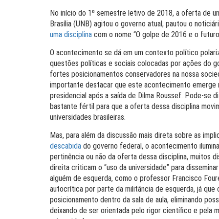
No início do 1º semestre letivo de 2018, a oferta de um
Brasília (UNB) agitou o governo atual, pautou o noticiá
uma disciplina
com o nome “O golpe de 2016 e o futuro 
O acontecimento se dá em um contexto político polariz
questões políticas e sociais colocadas por ações do 
fortes posicionamentos conservadores na nossa socieda
importante destacar que este acontecimento emerge no 
presidencial após a saída de Dilma Roussef. Pode-se 
bastante fértil para que a oferta dessa disciplina mo
universidades brasileiras.
Mas, para além da discussão mais direta sobre as impli
descabida
do governo federal, o acontecimento ilumi
pertinência ou não da oferta dessa disciplina, muitos 
direita criticam o “uso da universidade” para dissemina
alguém de esquerda, como o professor Francisco Four
autocrítica por parte da militância de esquerda, já que
posicionamento dentro da sala de aula, eliminando poss
deixando de ser orientada pelo rigor científico e pel