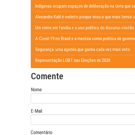
Indígenas ocupam espaços de deliberação na terra que s
Alexandre Kalil é reeleito porque virou o que mais temia: 
Um crime em família e o uso político do discurso cristão
A Covid-19 no Brasil e a mentira como política de govern
Segurança: uma agenda que ganha cada vez mais voto
Representação LGBT nas Eleições de 2020
Comente
Nome
E-Mail
Comentário