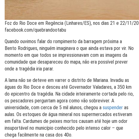
Foz do Rio Doce em Regência (Linhares/ES), nos dias 21 e 22/11/20
facebook.com/quebrandootabu
Quando ouvimos falar do rompimento da barragem próxima a
Bento Rodrigues, ninguém imaginava o que ainda estava por vir. No
momento em que todos se impressionavam com as imagens da
comunidade que desapareceu do mapa, não era possível prever
onde a tragédia iria parar.
A lama não se deteve em varrer o distrito de Mariana. Invadiu as
águas do Rio Doce e desceu até Governador Valadares, a 350 km
do epicentro da tragédia. Na cidade inteiramente cortada pelo rio,
os pescadores perguntam agora como vão sobreviver. A
universidade, com cerca de 5 mil alunos, chegou a
suspender
as
aulas. Os estoques de água mineral nos supermercados estiveram
em falta. Cardumes de peixes mortos causam até hoje um odor
insuportável no município conhecido pelo intenso calor – que
chega facilmente na casa dos 40o.