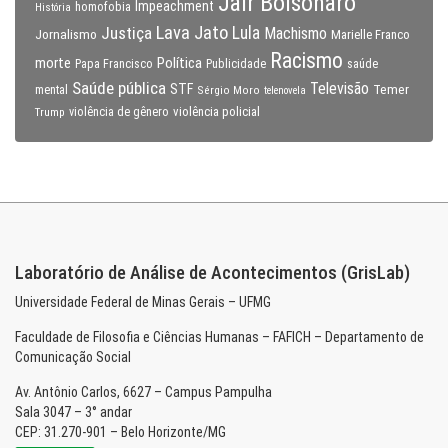
Jair Bolsonaro
Impeachment
homofobia
História
Lava Jato
Justiça
Lula
Machismo
Jornalismo
Marielle Franco
Racismo
morte
Política
Papa Francisco
Publicidade
saúde
Saúde pública
Televisão
STF
Temer
mental
Sérgio Moro
telenovela
violência policial
Trump
violência de gênero
Laboratório de Análise de Acontecimentos (GrisLab)
Universidade Federal de Minas Gerais – UFMG
Faculdade de Filosofia e Ciências Humanas – FAFICH – Departamento de
Comunicação Social
Av. Antônio Carlos, 6627 – Campus Pampulha
Sala 3047 – 3° andar
CEP: 31.270-901 – Belo Horizonte/MG