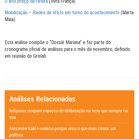
O alto preço da fatura
(Vera França)
Mobilização – Redes de afeto em torno do acontecimento
(Marta
Maia)
Esta análise compõe o “Dossiê Mariana” e faz parte do
cronograma oficial de análises para o mês de novembro, definido
em reunião do Grislab.
Análises Relacionadas
Indígenas ocupam espaços de deliberação na terra que sempre foi
sua
Alexandre Kalil é reeleito porque virou o que mais temia: um
político