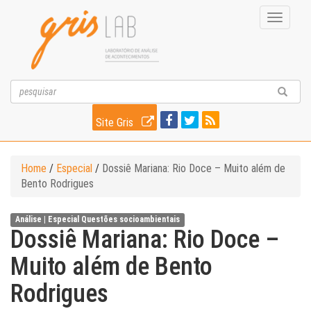
Toggle
navigati
Site Gris
Home
/
Especial
/
Dossiê Mariana: Rio Doce – Muito além de
Bento Rodrigues
Análise |
Especial
Questões socioambientais
Dossiê Mariana: Rio Doce –
Muito além de Bento
Rodrigues