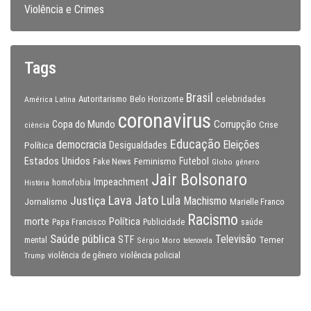
Violência e Crimes
Tags
Brasil
celebridades
Autoritarismo
Belo Horizonte
América Latina
coronavirus
Copa do Mundo
Corrupção
Crise
ciência
Educação
Eleições
democracia
Política
Desigualdades
Estados Unidos
Feminismo
Futebol
Fake News
Globo
gênero
Jair Bolsonaro
Impeachment
homofobia
História
Lava Jato
Justiça
Lula
Machismo
Jornalismo
Marielle Franco
Racismo
morte
Política
Papa Francisco
Publicidade
saúde
Saúde pública
Televisão
STF
Temer
mental
Sérgio Moro
telenovela
violência policial
Trump
violência de gênero