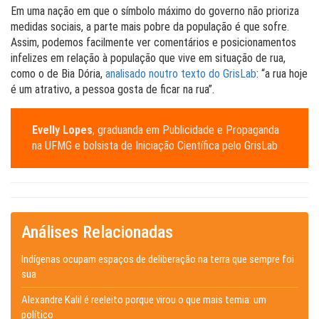
Em uma nação em que o símbolo máximo do governo não prioriza
medidas sociais, a parte mais pobre da população é que sofre.
Assim, podemos facilmente ver comentários e posicionamentos
infelizes em relação à população que vive em situação de rua,
como o de Bia Dória,
analisado noutro texto do GrisLab
: “a rua hoje
é um atrativo, a pessoa gosta de ficar na rua”.
Evelly Lopes
, graduanda em Publicidade e Propaganda
na UFMG e bolsista de Iniciação Científica pelo GrisLab
Análises Relacionadas
Indígenas ocupam espaços de deliberação na terra que sempre foi
sua
Alexandre Kalil é reeleito porque virou o que mais temia: um
político