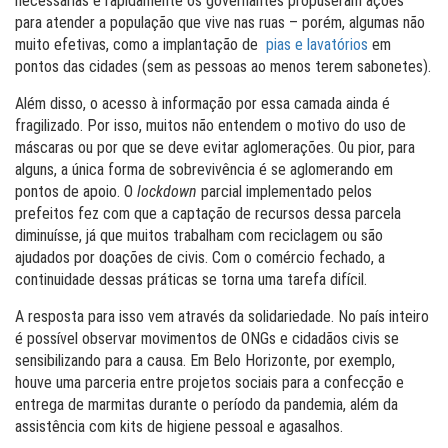
necessárias e rapidamente os governantes propuseram ações
para atender a população que vive nas ruas – porém, algumas não
muito efetivas, como a implantação de
pias e lavatórios
em
pontos das cidades (sem as pessoas ao menos terem sabonetes).
Além disso, o acesso à informação por essa camada ainda é
fragilizado. Por isso, muitos não entendem o motivo do uso de
máscaras ou por que se deve evitar aglomerações. Ou pior, para
alguns, a única forma de sobrevivência é se aglomerando em
pontos de apoio. O
lockdown
parcial implementado pelos
prefeitos fez com que a captação de recursos dessa parcela
diminuísse, já que muitos trabalham com reciclagem ou são
ajudados por doações de civis. Com o comércio fechado, a
continuidade dessas práticas se torna uma tarefa difícil.
A resposta para isso vem através da solidariedade. No país inteiro
é possível observar movimentos de ONGs e cidadãos civis se
sensibilizando para a causa. Em Belo Horizonte, por exemplo,
houve uma parceria entre projetos sociais para a confecção e
entrega de marmitas durante o período da pandemia, além da
assistência com kits de higiene pessoal e agasalhos.