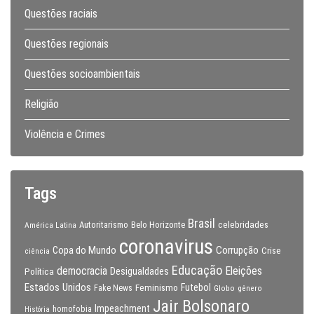
Questões raciais
Questões regionais
Questões socioambientais
Religião
Violência e Crimes
Tags
Brasil
celebridades
Autoritarismo
Belo Horizonte
América Latina
coronavirus
Copa do Mundo
Corrupção
Crise
ciência
Educação
Eleições
democracia
Política
Desigualdades
Estados Unidos
Feminismo
Futebol
Fake News
Globo
gênero
Jair Bolsonaro
Impeachment
homofobia
História