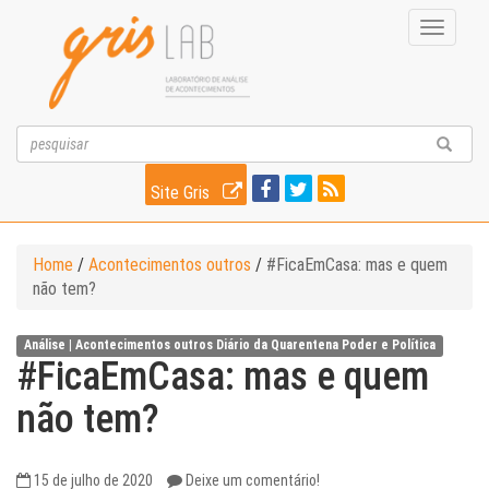
Toggle
navigati
Site Gris
Home
/
Acontecimentos outros
/
#FicaEmCasa: mas e quem
não tem?
Análise |
Acontecimentos outros
Diário da Quarentena
Poder e Política
#FicaEmCasa: mas e quem
não tem?
15 de julho de 2020
Deixe um comentário!