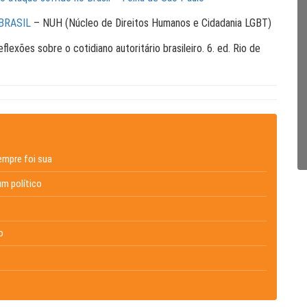
BRASIL
– NUH (Núcleo de Direitos Humanos e Cidadania LGBT)
eflexões sobre o cotidiano autoritário brasileiro. 6. ed. Rio de
empre foi sua
um político
o