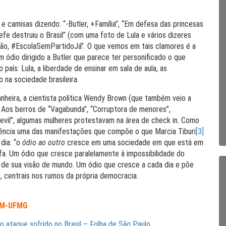
 camisas dizendo: “-Butler, +Família”, “Em defesa das princesas
efe destruiu o Brasil” (com uma foto de Lula e vários dizeres
ação, #EscolaSemPartidoJá”. O que vemos em tais clamores é a
ódio dirigido a Butler que parece ter personificado o que
aís: Lula, a liberdade de ensinar em sala de aula, as
na sociedade brasileira.
nheira, a cientista política Wendy Brown (que também veio a
. Aos berros de “Vagabunda”, “Corruptora de menores”,
 evil”, algumas mulheres protestavam na área de check in. Como
ência uma das manifestações que compõe o que Marcia Tiburi
[3]
dia: “o
ódio ao outro
cresce em uma sociedade em que está em
ofa. Um ódio que cresce paralelamente à impossibilidade do
 de sua visão de mundo. Um ódio que cresce a cada dia e põe
a, centrais nos rumos da própria democracia.
OM-UFMG
o ataque sofrido no Brasil – Folha de São Paulo