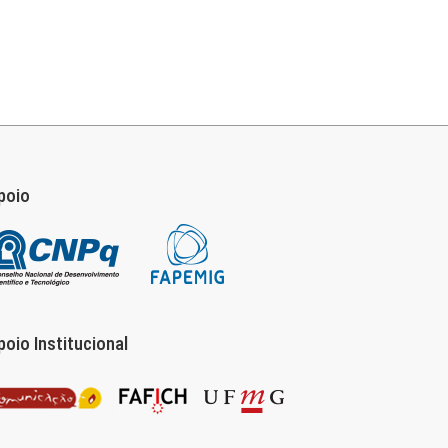
poio
poio Institucional