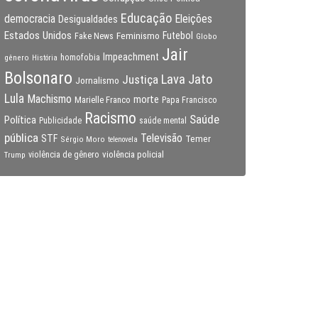
Educação
Eleições
democracia
Desigualdades
Estados Unidos
Feminismo
Futebol
Fake News
Globo
Jair
Impeachment
gênero
homofobia
História
Bolsonaro
Lava Jato
Justiça
Jornalismo
Lula
Machismo
morte
Marielle Franco
Papa Francisco
Racismo
Saúde
Política
Publicidade
saúde mental
pública
Televisão
STF
Temer
Sérgio Moro
telenovela
violência policial
Trump
violência de gênero