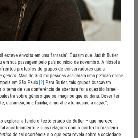
l esteve envolta em uma fantasia”. É assim que Judith Butler
em sua passagem pelo país no início de novembro. A filósofa
nfrentou protestos de grupos de conservadores que a
de gênero
. Mais de 350 mil pessoas assinaram uma petição online
ompeia em São Paulo.
[2]
Para Butler, tais grupos buscavam
is o tema de sua conferência de abertura foi a questão Israel-
 palestra sobre gênero que se imaginou que eu daria. Dever ter
e, ela ameaçou a família, a moral e até mesmo a nação”,
 explorar a fundo o texto citado de Butler – que merece
 tal acontecimento e suas relações com o contexto brasileiro
êutico
de tal ocorrência e o que esta revela sobre a sociedade