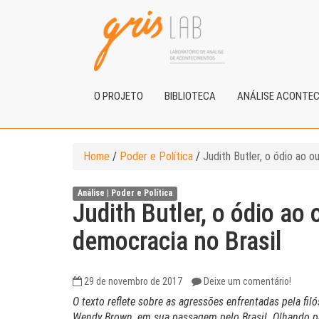
O PROJETO
BIBLIOTECA
ANÁLISE ACONTE
Home
/
Poder e Política
/
Judith Butler, o ódio ao o
Análise |
Poder e Política
Judith Butler, o ódio ao 
democracia no Brasil
29 de novembro de 2017
Deixe um comentário!
O texto reflete sobre as agressões enfrentadas pela filó
Wendy Brown, em sua passagem pelo Brasil. Olhando par