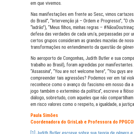
em que vivemos.
Nas manifestações em frente ao Sesc, vimos cartazes e
do Brasil”, “Intervenção já – Ordem e Progresso”, “O ch
“ladrão”), “Meus filhos, minhas regras – #NãoaDoutrin
defesa das verdades de cada um/a, perpassadas por um 
certos grupos consideram as grandes mazelas de nosso p
transformações no entendimento da questão de gênero 
No aeroporto de Congonhas, Judith Butler e sua compa
trabalho ao Brasil), foram agredidas por manifestantes
“Assassina”, “You are not welcome here”, “You guys are
compreender tais agressões? Podemos ver em tal viol
reconhece como o avanço do fascismo em nosso dia a 
jogo também o extermínio da política”, escreve a filós
diálogo, sobretudo, com aqueles que não compartilham
em risco valores como o respeito, a igualdade, a justiç
Paula Simões
Coordenadora do GrisLab e Professora do PPGC
[1]
Judith Butler escreve sobre sua teoria de gênero e 