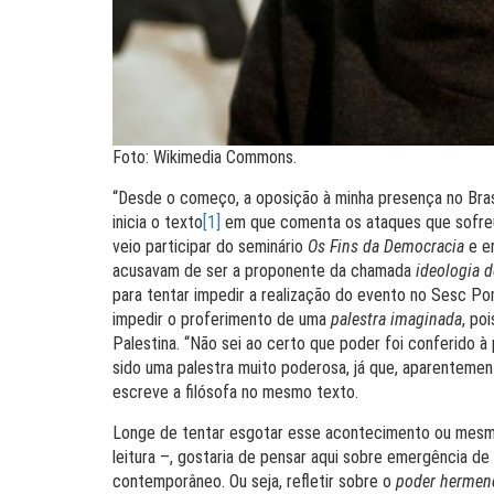
Foto: Wikimedia Commons.
“Desde o começo, a oposição à minha presença no Brasi
inicia o texto
[1]
em que comenta os ataques que sofreu 
veio participar do seminário
Os Fins da Democracia
e e
acusavam de ser a proponente da chamada
ideologia 
para tentar impedir a realização do evento no Sesc P
impedir o proferimento de uma
palestra imaginada
, po
Palestina. “Não sei ao certo que poder foi conferido à
sido uma palestra muito poderosa, já que, aparentement
escreve a filósofa no mesmo texto.
Longe de tentar esgotar esse acontecimento ou mesmo
leitura –, gostaria de pensar aqui sobre emergência de
contemporâneo. Ou seja, refletir sobre o
poder hermen