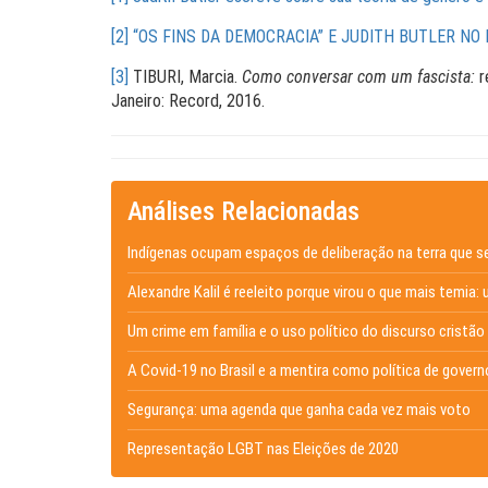
[2]
“OS FINS DA DEMOCRACIA” E JUDITH BUTLER NO 
[3]
TIBURI, Marcia.
Como conversar com um fascista:
r
Janeiro: Record, 2016.
Análises Relacionadas
Indígenas ocupam espaços de deliberação na terra que s
Alexandre Kalil é reeleito porque virou o que mais temia: 
Um crime em família e o uso político do discurso cristão
A Covid-19 no Brasil e a mentira como política de govern
Segurança: uma agenda que ganha cada vez mais voto
Representação LGBT nas Eleições de 2020