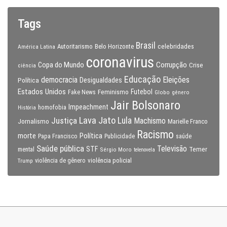
Tags
Brasil
celebridades
Autoritarismo
Belo Horizonte
América Latina
coronavirus
Copa do Mundo
Corrupção
Crise
ciência
Educação
Eleições
democracia
Política
Desigualdades
Estados Unidos
Feminismo
Futebol
Fake News
Globo
gênero
Jair Bolsonaro
Impeachment
homofobia
História
Lava Jato
Justiça
Lula
Machismo
Jornalismo
Marielle Franco
Racismo
morte
Política
Papa Francisco
Publicidade
saúde
Saúde pública
Televisão
STF
Temer
mental
Sérgio Moro
telenovela
violência policial
Trump
violência de gênero