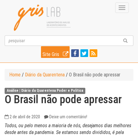
Toggle
navigati
Site Gris
Home
/
Diário da Quarentena
/
O Brasil não pode apressar
Análise |
Diário da Quarentena
Poder e Política
O Brasil não pode apressar
2 de abril de 2020
Deixe um comentário!
Todos, ou pelo menos a maioria de nós, desejamos dias melhores
desde antes da pandemia. Se estamos sendo divididos, é pela