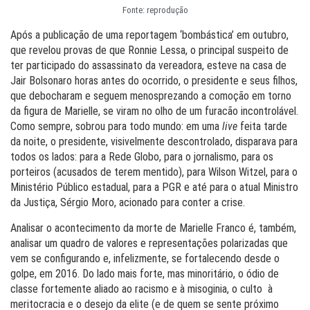
Fonte: reprodução
Após a publicação de uma reportagem ‘bombástica’ em outubro,
que revelou provas de que Ronnie Lessa, o principal suspeito de
ter participado do assassinato da vereadora, esteve na casa de
Jair Bolsonaro horas antes do ocorrido, o presidente e seus filhos,
que debocharam e seguem menosprezando a comoção em torno
da figura de Marielle, se viram no olho de um furacão incontrolável.
Como sempre, sobrou para todo mundo: em uma
live
feita tarde
da noite, o presidente, visivelmente descontrolado, disparava para
todos os lados: para a Rede Globo, para o jornalismo, para os
porteiros (acusados de terem mentido), para Wilson Witzel, para o
Ministério Público estadual, para a PGR e até para o atual Ministro
da Justiça, Sérgio Moro, acionado para conter a crise.
Analisar o acontecimento da morte de Marielle Franco é, também,
analisar um quadro de valores e representações polarizadas que
vem se configurando e, infelizmente, se fortalecendo desde o
golpe, em 2016. Do lado mais forte, mas minoritário, o ódio de
classe fortemente aliado ao racismo e à misoginia, o culto à
meritocracia e o desejo da elite (e de quem se sente próximo