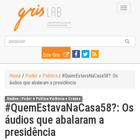
Toggle
navigati
Site Gris
Home
/
Poder e Política
/
#QuemEstavaNaCasa58?: Os
áudios que abalaram a presidência
Análise |
Poder e Política
Violência e Crimes
#QuemEstavaNaCasa58?: Os
áudios que abalaram a
presidência