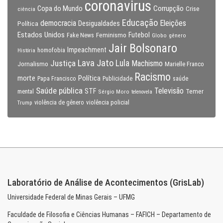
coronavirus
Copa do Mundo
Corrupção
Crise
ciência
Educação
Eleições
democracia
Política
Desigualdades
Estados Unidos
Feminismo
Futebol
Fake News
Globo
gênero
Jair Bolsonaro
Impeachment
homofobia
História
Lava Jato
Justiça
Lula
Machismo
Jornalismo
Marielle Franco
Racismo
morte
Política
Papa Francisco
Publicidade
saúde
Saúde pública
Televisão
STF
Temer
mental
Sérgio Moro
telenovela
violência policial
Trump
violência de gênero
Laboratório de Análise de Acontecimentos (GrisLab)
Universidade Federal de Minas Gerais – UFMG
Faculdade de Filosofia e Ciências Humanas – FAFICH – Departamento de