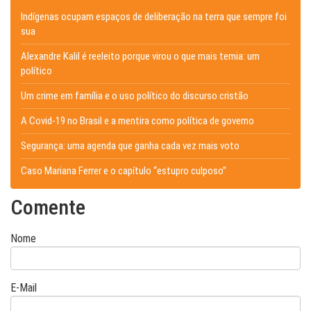
Indígenas ocupam espaços de deliberação na terra que sempre foi
sua
Alexandre Kalil é reeleito porque virou o que mais temia: um
político
Um crime em família e o uso político do discurso cristão
A Covid-19 no Brasil e a mentira como política de governo
Segurança: uma agenda que ganha cada vez mais voto
Caso Mariana Ferrer e o capítulo “estupro culposo”
Comente
Nome
E-Mail