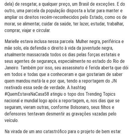
dela) de resgatar, a qualquer preço, um Brasil de exceções. E do
outro, uma parcela da população disposta a lutar para manter e
ampliar os direitos recém-reconhecidos pelo Estado, como os de
morar, se alimentar, cuidar da saúde, ter lazer, estudar, trabalhar,
comprar, viajar e circular.
Marielle estava inclusa nessa parcela. Mulher negra, periférica e
mãe solo, ela defendia o direito à vida da juventude negra,
atualmente massacrada todos os dias pelas forças estatais e
seus agentes de segurança, especialmente no estado do Rio de
Janeiro. Também por isso, seu assassinato é ferida aberta que dói
em todos e todas que a conheceram e que gostariam de saber
quem mandou matá-la e por que, tendo a reportagem do JN
reativado essa sede de verdade. A
hashta
g
#QuemEstavaNaCasa58 atingiu o topo dos Trending Topics
nacional e mundial logo após a reportagem, e, nos dias que se
seguiram, vieram outras, conforme Bolsonaro, seus filhos e
defensores tentavam desmentir as gravações vazadas pelo
veículo.
Na virada de um ano catastrófico para o projeto de bem estar